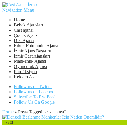
Navigation Menu
Home
Bebek Ajansları
Cast ajansı
Çocuk Ajansı
Dizi Ajansı
Erkek Fotomodel Ajansı
İzmir Ajans Başvuru
İzmir Cast Ajansları
Mankenlik Ajansı
Oyunculuk Ajansı
Prodüksiyon
Reklam Ajansı
Follow us on Twitter
Follow us on Facebook
Subscribe To Rss Feed
Follow Us On Google+
Home
»
Posts Tagged
"
cast ajansı"
Haz
08