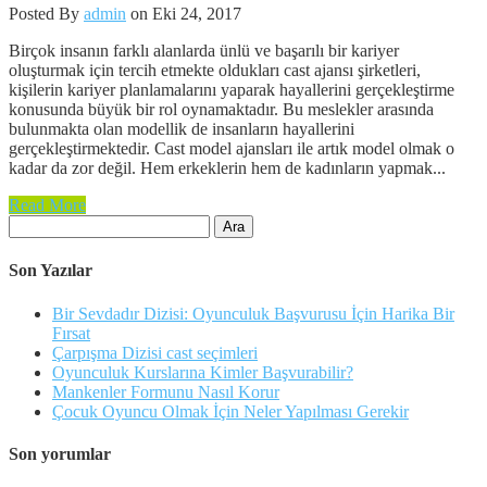
Posted By
admin
on Eki 24, 2017
Birçok insanın farklı alanlarda ünlü ve başarılı bir kariyer
oluşturmak için tercih etmekte oldukları cast ajansı şirketleri,
kişilerin kariyer planlamalarını yaparak hayallerini gerçekleştirme
konusunda büyük bir rol oynamaktadır. Bu meslekler arasında
bulunmakta olan modellik de insanların hayallerini
gerçekleştirmektedir. Cast model ajansları ile artık model olmak o
kadar da zor değil. Hem erkeklerin hem de kadınların yapmak...
Read More
Arama:
Son Yazılar
Bir Sevdadır Dizisi: Oyunculuk Başvurusu İçin Harika Bir
Fırsat
Çarpışma Dizisi cast seçimleri
Oyunculuk Kurslarına Kimler Başvurabilir?
Mankenler Formunu Nasıl Korur
Çocuk Oyuncu Olmak İçin Neler Yapılması Gerekir
Son yorumlar