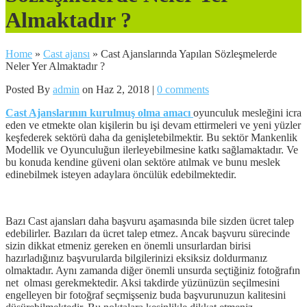
Almaktadır ?
Home
»
Cast ajansı
»
Cast Ajanslarında Yapılan Sözleşmelerde
Neler Yer Almaktadır ?
Posted By
admin
on Haz 2, 2018 |
0 comments
Cast Ajanslarının kurulmuş olma amacı
oyunculuk mesleğini icra
eden ve etmekte olan kişilerin bu işi devam ettirmeleri ve yeni yüzler
keşfederek sektörü daha da genişletebilmektir. Bu sektör Mankenlik
Modellik ve Oyunculuğun ilerleyebilmesine katkı sağlamaktadır. Ve
bu konuda kendine güveni olan sektöre atılmak ve bunu meslek
edinebilmek isteyen adaylara öncülük edebilmektedir.
Bazı Cast ajansları daha başvuru aşamasında bile sizden ücret talep
edebilirler. Bazıları da ücret talep etmez. Ancak başvuru sürecinde
sizin dikkat etmeniz gereken en önemli unsurlardan birisi
hazırladığınız başvurularda bilgilerinizi eksiksiz doldurmanız
olmaktadır. Aynı zamanda diğer önemli unsurda seçtiğiniz fotoğrafın
net olması gerekmektedir. Aksi takdirde yüzünüzün seçilmesini
engelleyen bir fotoğraf seçmişseniz buda başvurunuzun kalitesini