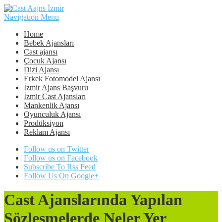
Navigation Menu
Home
Bebek Ajansları
Cast ajansı
Çocuk Ajansı
Dizi Ajansı
Erkek Fotomodel Ajansı
İzmir Ajans Başvuru
İzmir Cast Ajansları
Mankenlik Ajansı
Oyunculuk Ajansı
Prodüksiyon
Reklam Ajansı
Follow us on Twitter
Follow us on Facebook
Subscribe To Rss Feed
Follow Us On Google+
Cast Ajanslarında Yapılan
Sözleşmelerde Neler Yer