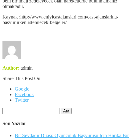
belli bir imajı zedeleyecek olan hareketlerde bulunmamanız
olmaktadır.
Kaynak :http://www.eniyicastajanslari.com/cast-ajanslarina-
basvururken-istenilecek-belgeler/
Author:
admin
Share This Post On
Google
Facebook
Twitter
Arama:
Son Yazılar
Bir Sevdadır Dizisi: Oyunculuk Başvurusu İçin Harika Bir