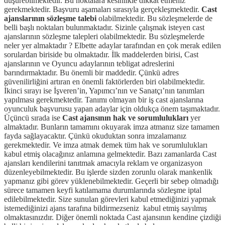
düşürebilmektedir. Bu noktalara kesinlikle dikkat etmeniz
gerekmektedir. Başvuru aşamaları sırasıyla gerçekleşmektedir.
Cast
ajanslarının sözleşme talebi
olabilmektedir. Bu sözleşmelerde de
belli başlı noktaları bulunmaktadır. Sizinle çalışmak isteyen cast
ajanslarının sözleşme talepleri olabilmektedir. Bu sözleşmelerde
neler yer almaktadır ? Elbette adaylar tarafından en çok merak edilen
sorulardan biriside bu olmaktadır. İlk maddelerden birisi, Cast
ajanslarının ve Oyuncu adaylarının tebligat adreslerini
barındırmaktadır. Bu önemli bir maddedir. Çünkü adres
güvenilirliğini artıran en önemli faktörlerden biri olabilmektedir.
İkinci sırayı ise İşveren’in, Yapımcı’nın ve Sanatçı’nın tanımları
yapılması gerekmektedir. Tanımı olmayan bir iş cast ajanslarına
oyunculuk başvurusu yapan adaylar için oldukça önem taşımaktadır.
Üçüncü sırada ise
Cast ajansının hak ve sorumlulukları
yer
almaktadır. Bunların tamamını okuyarak imza atmanız size tamamen
fayda sağlayacaktır. Çünkü okuduktan sonra imzalamanız
gerekmektedir. Ve imza atmak demek tüm hak ve sorumlulukları
kabul etmiş olacağınız anlamına gelmektedir. Bazı zamanlarda Cast
ajansları kendilerini tanıtmak amacıyla reklam ve organizasyon
düzenleyebilmektedir. Bu işlerde sizden zorunlu olarak mankenlik
yapmanız gibi görev yüklenebilmektedir. Geçerli bir sebep olmadığı
sürece tamamen keyfi katılamama durumlarında sözleşme iptal
edilebilmektedir. Size sunulan görevleri kabul etmediğinizi yapmak
istemediğinizi ajans tarafına bildirmezseniz kabul etmiş sayılmış
olmaktasınızdır. Diğer önemli noktada Cast ajansının kendine çizdiği