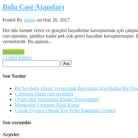
Bolu Cast Ajansları
Posted By
admin
on Haz 26, 2017
Her ilde hizmet veren ve gençleri hayallerine kavuşturmak için çalışm
cast ajansları, şimdiye kadar pek çok genci hayaline kavuşturmuştur. B
vermektedir. Bu ajansın...
Read More
« Older Entries
Arama:
Son Yazılar
Bir Sevdadır Dizisi: Oyunculuk Başvurusu İçin Harika Bir Fırs
Çarpışma Dizisi cast seçimleri
Oyunculuk Kurslarına Kimler Başvurabilir?
Mankenler Formunu Nasıl Korur
Çocuk Oyuncu Olmak İçin Neler Yapılması Gerekir
Son yorumlar
Arşivler