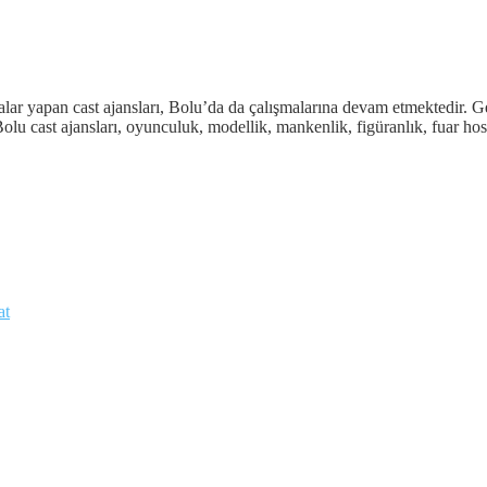
alar yapan cast ajansları, Bolu’da da çalışmalarına devam etmektedir. G
olu cast ajansları, oyunculuk, modellik, mankenlik, figüranlık, fuar ho
at