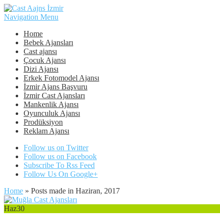
Navigation Menu
Home
Bebek Ajansları
Cast ajansı
Çocuk Ajansı
Dizi Ajansı
Erkek Fotomodel Ajansı
İzmir Ajans Başvuru
İzmir Cast Ajansları
Mankenlik Ajansı
Oyunculuk Ajansı
Prodüksiyon
Reklam Ajansı
Follow us on Twitter
Follow us on Facebook
Subscribe To Rss Feed
Follow Us On Google+
Home
»
Posts made in Haziran, 2017
Haz
30