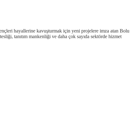
ençleri hayallerine kavuşturmak için yeni projelere imza atan Bolu
stesliği, tanıtım mankenliği ve daha çok sayıda sektörde hizmet