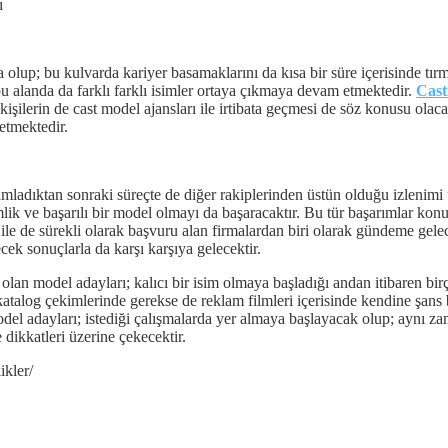
ı
ta olup; bu kulvarda kariyer basamaklarını da kısa bir süre içerisinde tı
u alanda da farklı farklı isimler ortaya çıkmaya devam etmektedir.
Cast
lerin de cast model ajansları ile irtibata geçmesi de söz konusu olacakt
etmektedir.
amamladıktan sonraki süreçte de diğer rakiplerinden üstün olduğu izleni
imlik ve başarılı bir model olmayı da başaracaktır. Bu tür başarımlar ko
 ile de sürekli olarak başvuru alan firmalardan biri olarak gündeme gelec
k sonuçlarla da karşı karşıya gelecektir.
olan model adayları; kalıcı bir isim olmaya başladığı andan itibaren bi
talog çekimlerinde gerekse de reklam filmleri içerisinde kendine şans 
del adayları; istediği çalışmalarda yer almaya başlayacak olup; aynı za
 dikkatleri üzerine çekecektir.
ikler/