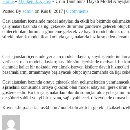
Home
»
Mankenlik Ajansı
»
Ürün Tanıtımına Dayalı Model Arayışlar
Posted By
admin
on Kas 8, 2017 |
0 comments
Cast ajansları içerisinde model adayları da etkili bir biçimde çalışmak
çalışmaları bazında da ilgi çekecek durumlar gündeme gelecek olup; b
edilecek olan durumlar gündeme gelecek ve hayali model olmak olan kişi
sürekli olarak modellik anlamında çalışmalar da hız kesmeden devam 
Cast ajansları içerisinde yer alan model adayları; kayıt işlemlerini t
verilecek olan model adayları; kısa bir süre içerisinde medyatik bir k
alanında kalıcı bir noktada yer almak isteyen kişilere dayalı hizmetleri
basamaklarını tırmanmaya başlayacak olup; aynı zamanda da ilgi çekece
Cast ajansları bazında ortaya çıkacak olan gelişmelerden yararlanacak 
ajansları
konusunda ortaya çıkacak olan model adayları; gerek ürün ka
gösterecektir. Bu tür çalışmalardan olumlu sonuçlar almayı başaran mo
de şöhret sahibi ve iyi bir kazanç sağlayabilecek düzeyde de olması ile
Kaynak:http://castajans34.com/model-olmak-icin-gerekli-fiziksel-ozell