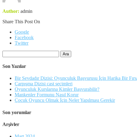
Author:
admin
Share This Post On
Google
Facebook
Twitter
Arama:
Son Yazılar
Bir Sevdadır Dizisi: Oyunculuk Başvurusu İçin Harika Bir Fırs
Çarpışma Dizisi cast seçimleri
Oyunculuk Kurslarına Kimler Başvurabilir?
Mankenler Formunu Nasıl Korur
Çocuk Oyuncu Olmak İçin Neler Yapılması Gerekir
Son yorumlar
Arşivler
Mart 2024