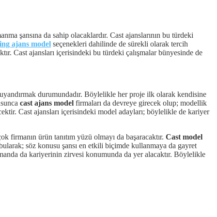
rmanma şansına da sahip olacaklardır. Cast ajanslarının bu türdeki
ing ajans model
seçenekleri dahilinde de sürekli olarak tercih
ır. Cast ajansları içerisindeki bu türdeki çalışmalar bünyesinde de
mi uyandırmak durumundadır. Böylelikle her proje ilk olarak kendisine
nusunca
cast ajans model
firmaları da devreye girecek olup; modellik
ektir. Cast ajansları içerisindeki model adayları; böylelikle de kariyer
rçok firmanın ürün tanıtım yüzü olmayı da başaracaktır.
Cast model
bularak; söz konusu şansı en etkili biçimde kullanmaya da gayret
manda da kariyerinin zirvesi konumunda da yer alacaktır. Böylelikle