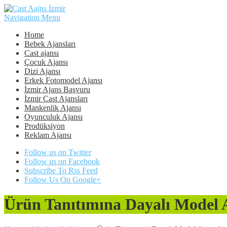
Navigation Menu
Home
Bebek Ajansları
Cast ajansı
Çocuk Ajansı
Dizi Ajansı
Erkek Fotomodel Ajansı
İzmir Ajans Başvuru
İzmir Cast Ajansları
Mankenlik Ajansı
Oyunculuk Ajansı
Prodüksiyon
Reklam Ajansı
Follow us on Twitter
Follow us on Facebook
Subscribe To Rss Feed
Follow Us On Google+
Ürün Tanıtımına Dayalı Model A