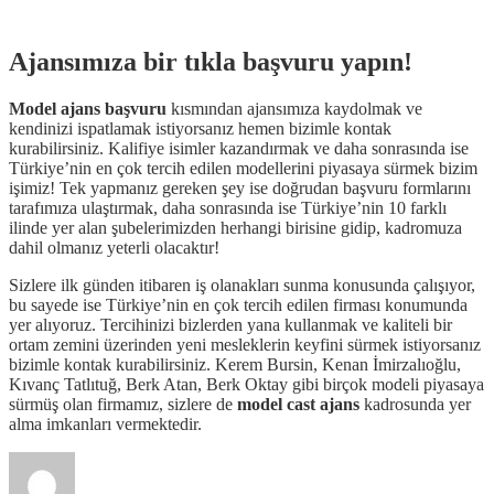
Ajansımıza bir tıkla başvuru yapın!
Model ajans başvuru
kısmından ajansımıza kaydolmak ve
kendinizi ispatlamak istiyorsanız hemen bizimle kontak
kurabilirsiniz. Kalifiye isimler kazandırmak ve daha sonrasında ise
Türkiye’nin en çok tercih edilen modellerini piyasaya sürmek bizim
işimiz! Tek yapmanız gereken şey ise doğrudan başvuru formlarını
tarafımıza ulaştırmak, daha sonrasında ise Türkiye’nin 10 farklı
ilinde yer alan şubelerimizden herhangi birisine gidip, kadromuza
dahil olmanız yeterli olacaktır!
Sizlere ilk günden itibaren iş olanakları sunma konusunda çalışıyor,
bu sayede ise Türkiye’nin en çok tercih edilen firması konumunda
yer alıyoruz. Tercihinizi bizlerden yana kullanmak ve kaliteli bir
ortam zemini üzerinden yeni mesleklerin keyfini sürmek istiyorsanız
bizimle kontak kurabilirsiniz. Kerem Bursin, Kenan İmirzalıoğlu,
Kıvanç Tatlıtuğ, Berk Atan, Berk Oktay gibi birçok modeli piyasaya
sürmüş olan firmamız, sizlere de
model cast ajans
kadrosunda yer
alma imkanları vermektedir.