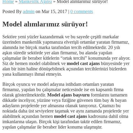
Home
»
Mankenlik Ajansı
»
Model alımlarımız sürüyor!
Posted By
admin
on Mar 15, 2017 |
0 comments
Model alımlarımız sürüyor!
Sektöre yeni yüzler kazandırmak ve bu sayede çeşitli markalar
üzerinden mankenlik yapmanıza elverişli ortamlar yaratan firmamız,
alanında ise birçok marka tarafından tercih edilmektedir. 20 yılı
aşkın süredir sektörde yer alan firmamız, bu alanda yapılan
çalışmalar ile beraber kitlelerin “ortak tercihi” konumunda yer alıyor.
Siz de hemen model olabilmek ve
model cast ajans
bünyesinde yer
alan bir isim haline dönüşebilmek açısından tercihlerinizi bizlerden
yana kullanmayı ihmal etmeyin.
Birçok oyuncu ve model adayına istihdam ortamları yaratan
firmamız, yapılan bu çalışmalar neticesinde ise en kapsamlı firma
olarak gösterilmektedir.
Model ajans başvuru
formlarını tamamen
dikkatle inceliyor, yüzüne veya fiziğine güvenen tüm bay & bayan
adayların projelerde yer almasına olanak tanıyoruz. Çıtamızı bu
noktada daha üst seviyelere taşımak ve aynı zamanda projelerde yer
alabilmek açısından hemen
model cast ajans
kadrosuna dahil olma
imkanlarına ulaşın. Birçok kişi tarafından taktir edilen firmamız,
yapılan çalışmalar ile beraber lider konuma ulaşmıştır.