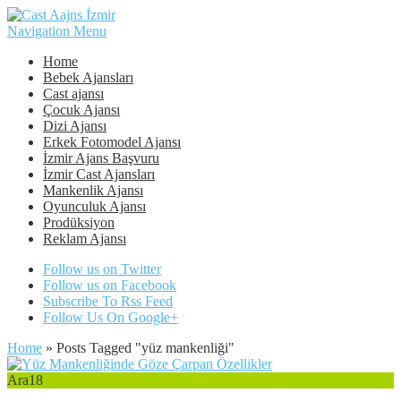
Navigation Menu
Home
Bebek Ajansları
Cast ajansı
Çocuk Ajansı
Dizi Ajansı
Erkek Fotomodel Ajansı
İzmir Ajans Başvuru
İzmir Cast Ajansları
Mankenlik Ajansı
Oyunculuk Ajansı
Prodüksiyon
Reklam Ajansı
Follow us on Twitter
Follow us on Facebook
Subscribe To Rss Feed
Follow Us On Google+
Home
»
Posts Tagged
"
yüz mankenliği"
Ara
18