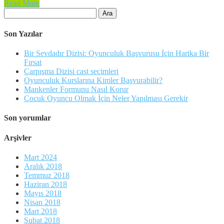
Read More
Arama:
Son Yazılar
Bir Sevdadır Dizisi: Oyunculuk Başvurusu İçin Harika Bir
Fırsat
Çarpışma Dizisi cast seçimleri
Oyunculuk Kurslarına Kimler Başvurabilir?
Mankenler Formunu Nasıl Korur
Çocuk Oyuncu Olmak İçin Neler Yapılması Gerekir
Son yorumlar
Arşivler
Mart 2024
Aralık 2018
Temmuz 2018
Haziran 2018
Mayıs 2018
Nisan 2018
Mart 2018
Şubat 2018