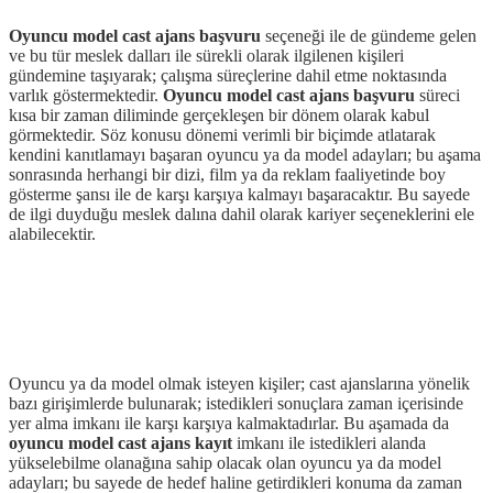
Oyuncu model cast ajans başvuru
seçeneği ile de gündeme gelen
ve bu tür meslek dalları ile sürekli olarak ilgilenen kişileri
gündemine taşıyarak; çalışma süreçlerine dahil etme noktasında
varlık göstermektedir.
Oyuncu model cast ajans başvuru
süreci
kısa bir zaman diliminde gerçekleşen bir dönem olarak kabul
görmektedir. Söz konusu dönemi verimli bir biçimde atlatarak
kendini kanıtlamayı başaran oyuncu ya da model adayları; bu aşama
sonrasında herhangi bir dizi, film ya da reklam faaliyetinde boy
gösterme şansı ile de karşı karşıya kalmayı başaracaktır. Bu sayede
de ilgi duyduğu meslek dalına dahil olarak kariyer seçeneklerini ele
alabilecektir.
Oyuncu ya da model olmak isteyen kişiler; cast ajanslarına yönelik
bazı girişimlerde bulunarak; istedikleri sonuçlara zaman içerisinde
yer alma imkanı ile karşı karşıya kalmaktadırlar. Bu aşamada da
oyuncu model cast ajans kayıt
imkanı ile istedikleri alanda
yükselebilme olanağına sahip olacak olan oyuncu ya da model
adayları; bu sayede de hedef haline getirdikleri konuma da zaman