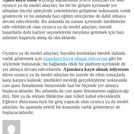
oyuncu ya da model adayları; bu tür bir girişim içerisinde yer
almadan önceki süreçlerde yeteneklerini geliştirme noktasında varlık
gösterecek ve bu anlamda bazı eğitim süreçlerine de dahil olmaya
devam edeceklerdir. Bu anlamda da zaman içerisinde istediklerini
elde edebilecek olan oyuncu ya da model adayları; önemli
başarılarla dolu kariyer seçeneklerini meydana getirmek için bazı
adımları başarıyla atmış da olacaklardır.
Oyuncu ya da model adayları; hayalini kurdukları meslek dalında
varlık göstermek için
ajanslara kayıt olmak istiyorum
gibi bir
söylemde bulunarak; bu bağlamda etkili bir platform içerisinde de
yer almaya devam edeceklerdir.
Ajanslara kayıt olmak istiyorum
diyen oyuncu ya da model adayları bu sayede de etkin sonuçlarla
karşı karşıya kalarak; istedikleri mesleği gerçekleştirme noktasında
cast ajans firmalarının bünyesinde faal bir biçimde yer almaya
başlayacaklardır. Bu anlamda da cast ajans firmalarının sağlayacağı
dizi, film ya da reklam filmlerine dair rolleri kabul edeceklerdir.
Eğlence dünyasına hızlı bir giriş yapacak olan oyuncu ya da model
adayları; bu aşamada yeterli bir konumda varlık göstermeye de
başlayacaklardır.