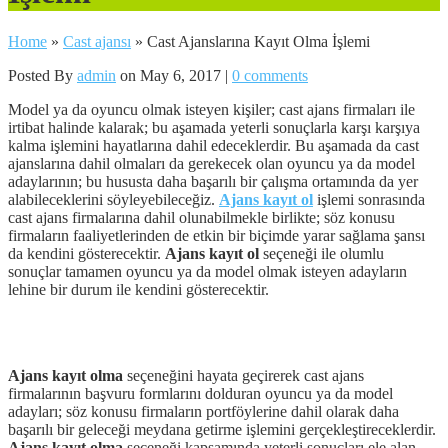
Home
»
Cast ajansı
»
Cast Ajanslarına Kayıt Olma İşlemi
Posted By
admin
on May 6, 2017 |
0 comments
Model ya da oyuncu olmak isteyen kişiler; cast ajans firmaları ile
irtibat halinde kalarak; bu aşamada yeterli sonuçlarla karşı karşıya
kalma işlemini hayatlarına dahil edeceklerdir. Bu aşamada da cast
ajanslarına dahil olmaları da gerekecek olan oyuncu ya da model
adaylarının; bu hususta daha başarılı bir çalışma ortamında da yer
alabileceklerini söyleyebileceğiz.
Ajans kayıt ol
işlemi sonrasında
cast ajans firmalarına dahil olunabilmekle birlikte; söz konusu
firmaların faaliyetlerinden de etkin bir biçimde yarar sağlama şansı
da kendini gösterecektir.
Ajans kayıt ol
seçeneği ile olumlu
sonuçlar tamamen oyuncu ya da model olmak isteyen adayların
lehine bir durum ile kendini gösterecektir.
Ajans kayıt olma
seçeneğini hayata geçirerek cast ajans
firmalarının başvuru formlarını dolduran oyuncu ya da model
adayları; söz konusu firmaların portföylerine dahil olarak daha
başarılı bir geleceği meydana getirme işlemini gerçekleştireceklerdir.
Ajans kayıt olma
seçeneği kapsamında yeterli sonuçları ele alan