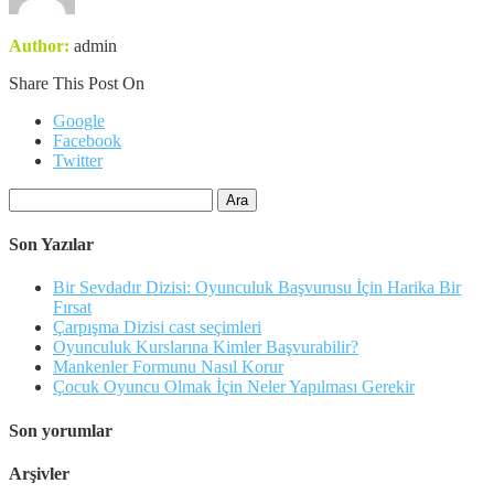
Author:
admin
Share This Post On
Google
Facebook
Twitter
Arama:
Son Yazılar
Bir Sevdadır Dizisi: Oyunculuk Başvurusu İçin Harika Bir
Fırsat
Çarpışma Dizisi cast seçimleri
Oyunculuk Kurslarına Kimler Başvurabilir?
Mankenler Formunu Nasıl Korur
Çocuk Oyuncu Olmak İçin Neler Yapılması Gerekir
Son yorumlar
Arşivler