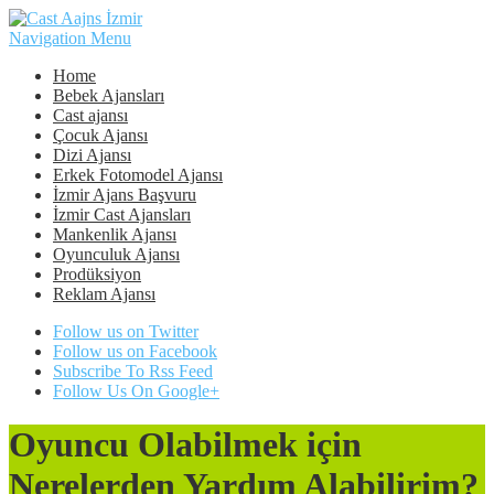
Navigation Menu
Home
Bebek Ajansları
Cast ajansı
Çocuk Ajansı
Dizi Ajansı
Erkek Fotomodel Ajansı
İzmir Ajans Başvuru
İzmir Cast Ajansları
Mankenlik Ajansı
Oyunculuk Ajansı
Prodüksiyon
Reklam Ajansı
Follow us on Twitter
Follow us on Facebook
Subscribe To Rss Feed
Follow Us On Google+
Oyuncu Olabilmek için
Nerelerden Yardım Alabilirim?