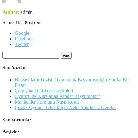
Author:
admin
Share This Post On
Google
Facebook
Twitter
Arama:
Son Yazılar
Bir Sevdadır Dizisi: Oyunculuk Başvurusu İçin Harika Bir
Fırsat
Çarpışma Dizisi cast seçimleri
Oyunculuk Kurslarına Kimler Başvurabilir?
Mankenler Formunu Nasıl Korur
Çocuk Oyuncu Olmak İçin Neler Yapılması Gerekir
Son yorumlar
Arşivler