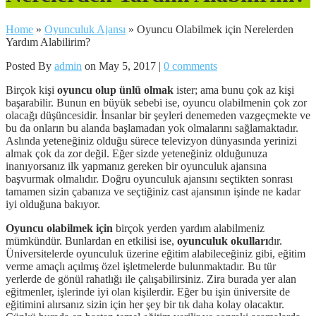
Home
»
Oyunculuk Ajansı
»
Oyuncu Olabilmek için Nerelerden
Yardım Alabilirim?
Posted By
admin
on May 5, 2017 |
0 comments
Birçok kişi
oyuncu olup ünlü olmak
ister; ama bunu çok az kişi
başarabilir. Bunun en büyük sebebi ise, oyuncu olabilmenin çok zor
olacağı düşüncesidir. İnsanlar bir şeyleri denemeden vazgeçmekte ve
bu da onların bu alanda başlamadan yok olmalarını sağlamaktadır.
Aslında yeteneğiniz olduğu sürece televizyon dünyasında yerinizi
almak çok da zor değil. Eğer sizde yeteneğiniz olduğunuza
inanıyorsanız ilk yapmanız gereken bir oyunculuk ajansına
başvurmak olmalıdır. Doğru oyunculuk ajansını seçtikten sonrası
tamamen sizin çabanıza ve seçtiğiniz cast ajansının işinde ne kadar
iyi olduğuna bakıyor.
Oyuncu olabilmek için
birçok yerden yardım alabilmeniz
mümkündür. Bunlardan en etkilisi ise,
oyunculuk okulları
dır.
Üniversitelerde oyunculuk üzerine eğitim alabileceğiniz gibi, eğitim
verme amaçlı açılmış özel işletmelerde bulunmaktadır. Bu tür
yerlerde de gönül rahatlığı ile çalışabilirsiniz. Zira burada yer alan
eğitmenler, işlerinde iyi olan kişilerdir. Eğer bu işin üniversite de
eğitimini alırsanız sizin için her şey bir tık daha kolay olacaktır.