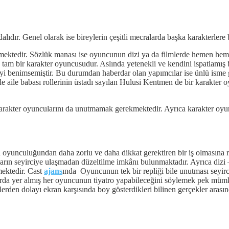
alıdır. Genel olarak ise bireylerin çeşitli mecralarda başka karakterlere
ülmektedir. Sözlük manası ise oyuncunun dizi ya da filmlerde hemen he
ş tam bir karakter oyuncusudur. Aslında yetenekli ve kendini ispatlamış b
rmeyi benimsemiştir. Bu durumdan haberdar olan yapımcılar ise ünlü isme g
de aile babası rollerinin üstadı sayılan Hulusi Kentmen de bir karakter 
arakter oyuncularını da unutmamak gerekmektedir. Ayrıca karakter oyun
oyunculuğundan daha zorlu ve daha dikkat gerektiren bir iş olmasına ra
ların seyirciye ulaşmadan düzeltilme imkânı bulunmaktadır. Ayrıca dizi
mektedir. Cast
ajans
ında Oyuncunun tek bir repliği bile unutması seyirci
rda yer almış her oyuncunun tiyatro yapabileceğini söylemek pek mümkün
rden dolayı ekran karşısında boy gösterdikleri bilinen gerçekler arasınd