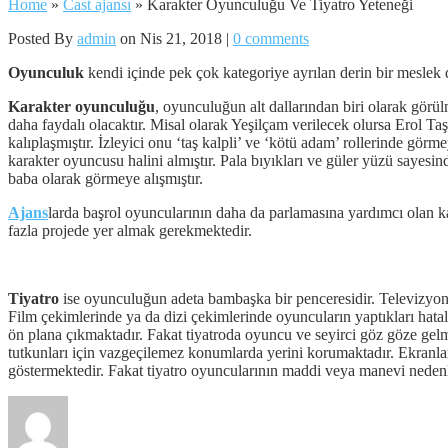
Home
»
Cast ajansı
»
Karakter Oyunculuğu Ve Tiyatro Yeteneği
Posted By
admin
on Nis 21, 2018 |
0 comments
Oyunculuk
kendi içinde pek çok kategoriye ayrılan derin bir meslek d
Karakter oyunculuğu
, oyunculuğun alt dallarından biri olarak gör
daha faydalı olacaktır. Misal olarak Yeşilçam verilecek olursa Erol Ta
kalıplaşmıştır. İzleyici onu ‘taş kalpli’ ve ‘kötü adam’ rollerinde gö
karakter oyuncusu halini almıştır. Pala bıyıkları ve güler yüzü sayesin
baba olarak görmeye alışmıştır.
Ajans
larda başrol oyuncularının daha da parlamasına yardımcı olan k
fazla projede yer almak gerekmektedir.
Tiyatro
ise oyunculuğun adeta bambaşka bir penceresidir. Televizyon 
Film çekimlerinde ya da dizi çekimlerinde oyuncuların yaptıkları hata
ön plana çıkmaktadır. Fakat tiyatroda oyuncu ve seyirci göz göze gel
tutkunları için vazgeçilemez konumlarda yerini korumaktadır. Ekranla
göstermektedir. Fakat tiyatro oyuncularının maddi veya manevi nedenle