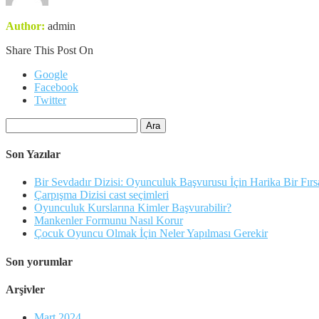
Author:
admin
Share This Post On
Google
Facebook
Twitter
Arama:
Son Yazılar
Bir Sevdadır Dizisi: Oyunculuk Başvurusu İçin Harika Bir Fırs
Çarpışma Dizisi cast seçimleri
Oyunculuk Kurslarına Kimler Başvurabilir?
Mankenler Formunu Nasıl Korur
Çocuk Oyuncu Olmak İçin Neler Yapılması Gerekir
Son yorumlar
Arşivler
Mart 2024