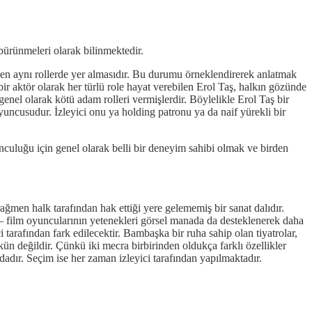
 bürünmeleri olarak bilinmektedir.
men aynı rollerde yer almasıdır. Bu durumu örneklendirerek anlatmak
ir aktör olarak her türlü role hayat verebilen Erol Taş, halkın gözünde
enel olarak kötü adam rolleri vermişlerdir. Böylelikle Erol Taş bir
oyuncusudur. İzleyici onu ya holding patronu ya da naif yürekli bir
culuğu için genel olarak belli bir deneyim sahibi olmak ve birden
ğmen halk tarafından hak ettiği yere gelememiş bir sanat dalıdır.
 – film oyuncularının yetenekleri görsel manada da desteklenerek daha
 tarafından fark edilecektir. Bambaşka bir ruha sahip olan tiyatrolar,
 değildir. Çünkü iki mecra birbirinden oldukça farklı özellikler
adır. Seçim ise her zaman izleyici tarafından yapılmaktadır.