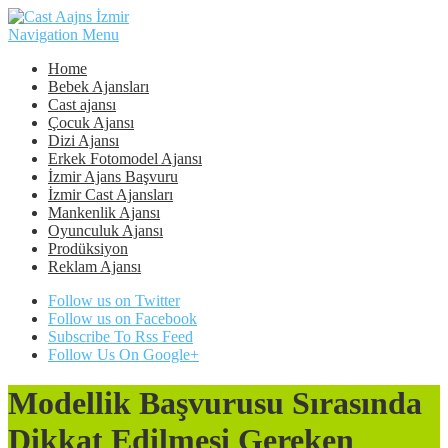
Navigation Menu
Home
Bebek Ajansları
Cast ajansı
Çocuk Ajansı
Dizi Ajansı
Erkek Fotomodel Ajansı
İzmir Ajans Başvuru
İzmir Cast Ajansları
Mankenlik Ajansı
Oyunculuk Ajansı
Prodüksiyon
Reklam Ajansı
Follow us on Twitter
Follow us on Facebook
Subscribe To Rss Feed
Follow Us On Google+
Modellik Başvurusu Sırasında
Dikkat Edilmesi Gereken