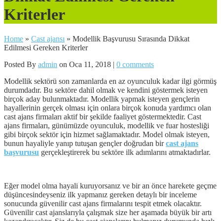
Kriterler
Home
»
Cast ajansı
»
Modellik Başvurusu Sırasında Dikkat
Edilmesi Gereken Kriterler
Posted By
admin
on Oca 11, 2018 |
0 comments
Modellik sektörü son zamanlarda en az oyunculuk kadar ilgi görmüş
durumdadır. Bu sektöre dahil olmak ve kendini göstermek isteyen
birçok aday bulunmaktadır. Modellik yapmak isteyen gençlerin
hayallerinin gerçek olması için onlara birçok konuda yardımcı olan
cast ajans firmaları aktif bir şekilde faaliyet göstermektedir. Cast
ajans firmaları, günümüzde oyunculuk, modellik ve fuar hostesliği
gibi birçok sektör için hizmet sağlamaktadır. Model olmak isteyen,
bunun hayaliyle yanıp tutuşan gençler doğrudan bir
cast ajans
başvurusu
gerçekleştirerek bu sektöre ilk adımlarını atmaktadırlar.
Eğer model olma hayali kuruyorsanız ve bir an önce harekete geçme
düşüncesindeyseniz ilk yapmanız gereken detaylı bir inceleme
sonucunda güvenilir cast ajans firmalarını tespit etmek olacaktır.
Güvenilir cast ajanslarıyla çalışmak size her aşamada büyük bir artı