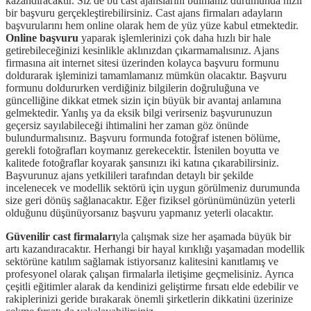
kazandıracaktır. Siz de bu cast ajanslarını bulmanız durumunda hızlı
bir başvuru gerçekleştirebilirsiniz. Cast ajans firmaları adayların
başvurularını hem online olarak hem de yüz yüze kabul etmektedir.
Online başvuru
yaparak işlemlerinizi çok daha hızlı bir hale
getirebileceğinizi kesinlikle aklınızdan çıkarmamalısınız. Ajans
firmasına ait internet sitesi üzerinden kolayca başvuru formunu
doldurarak işleminizi tamamlamanız mümkün olacaktır. Başvuru
formunu doldururken verdiğiniz bilgilerin doğruluğuna ve
güncelliğine dikkat etmek sizin için büyük bir avantaj anlamına
gelmektedir. Yanlış ya da eksik bilgi verirseniz başvurunuzun
geçersiz sayılabileceği ihtimalini her zaman göz önünde
bulundurmalısınız. Başvuru formunda fotoğraf istenen bölüme,
gerekli fotoğrafları koymanız gerekecektir. İstenilen boyutta ve
kalitede fotoğraflar koyarak şansınızı iki katına çıkarabilirsiniz.
Başvurunuz ajans yetkilileri tarafından detaylı bir şekilde
incelenecek ve modellik sektörü için uygun görülmeniz durumunda
size geri dönüş sağlanacaktır. Eğer fiziksel görünümünüzün yeterli
olduğunu düşünüyorsanız başvuru yapmanız yeterli olacaktır.
Güvenilir cast firmaları
yla çalışmak size her aşamada büyük bir
artı kazandıracaktır. Herhangi bir hayal kırıklığı yaşamadan modellik
sektörüne katılım sağlamak istiyorsanız kalitesini kanıtlamış ve
profesyonel olarak çalışan firmalarla iletişime geçmelisiniz. Ayrıca
çeşitli eğitimler alarak da kendinizi geliştirme fırsatı elde edebilir ve
rakiplerinizi geride bırakarak önemli şirketlerin dikkatini üzerinize