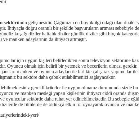
emi
lm sektörü
nün gelişmesidir. Çağımızın en büyük ilgi odağı olan diziler 
. İhtiyaçla doğru orantılı bir şekilde başvuruların artması sebebiyle de 
ndüz kuşağı diziler haftalık diziler günlük diziler gibi birçok kategoride 
u ve manken adaylarının da ihtiyacı artmıştır.
mcılar için uygun kişileri belirledikten sonra televizyon sektörüne 
r. Oyuncu olmak için belirli bir yetenek ve becerilerin olması gerekir. 
st ajansları manken ve oyuncu adayları ile birlikte çalışarak yapımcılar 
çalışmanız bu sektöre daha çabuk atılabilmenizi sağlayacaktır.
 edebilmektesiniz gerekli kriterler ile uygun olmanız durumunda sizde bu
n oyuncu ve manken mesleği yapan kişilerinin ihtiyacı ciddi oranda düş
ve oyuncular sektörde daha rahat yer edinebilmektedir. Bu sebeple eğitim
rı dizilerde de filmlerde de oldukça etkin rol oynayarak oyuncu ve manken
iyerlerindeki-yeri/