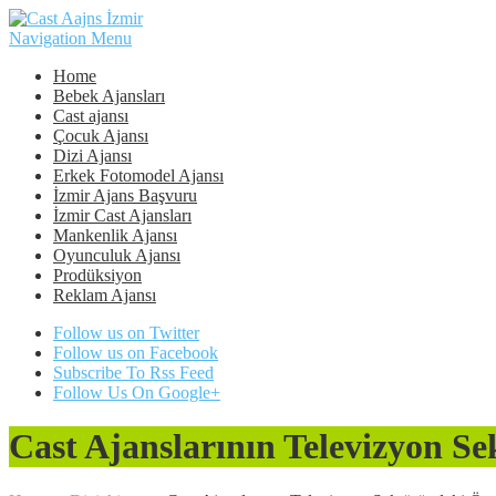
Navigation Menu
Home
Bebek Ajansları
Cast ajansı
Çocuk Ajansı
Dizi Ajansı
Erkek Fotomodel Ajansı
İzmir Ajans Başvuru
İzmir Cast Ajansları
Mankenlik Ajansı
Oyunculuk Ajansı
Prodüksiyon
Reklam Ajansı
Follow us on Twitter
Follow us on Facebook
Subscribe To Rss Feed
Follow Us On Google+
Cast Ajanslarının Televizyon S