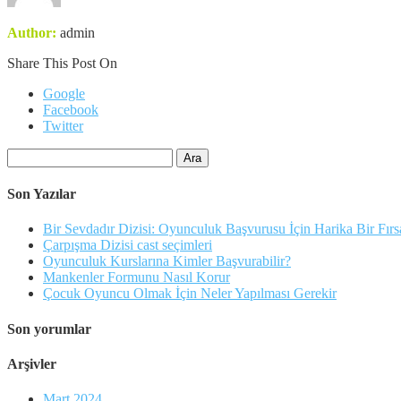
Author:
admin
Share This Post On
Google
Facebook
Twitter
Arama:
Son Yazılar
Bir Sevdadır Dizisi: Oyunculuk Başvurusu İçin Harika Bir Fırs
Çarpışma Dizisi cast seçimleri
Oyunculuk Kurslarına Kimler Başvurabilir?
Mankenler Formunu Nasıl Korur
Çocuk Oyuncu Olmak İçin Neler Yapılması Gerekir
Son yorumlar
Arşivler
Mart 2024