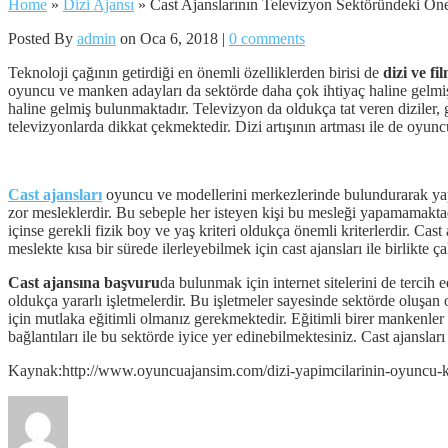
Home
»
Dizi Ajansı
»
Cast Ajanslarının Televizyon Sektöründeki Ön
Posted By
admin
on Oca 6, 2018 |
0 comments
Teknoloji çağının getirdiği en önemli özelliklerden birisi de
dizi ve fi
oyuncu ve manken adayları da sektörde daha çok ihtiyaç haline gelmiştir
haline gelmiş bulunmaktadır. Televizyon da oldukça tat veren diziler, gü
televizyonlarda dikkat çekmektedir. Dizi artışının artması ile de oyunc
Cast ajansları
oyuncu ve modellerini merkezlerinde bulundurarak yapı
zor mesleklerdir. Bu sebeple her isteyen kişi bu mesleği yapamamaktadı
içinse gerekli fizik boy ve yaş kriteri oldukça önemli kriterlerdir. Ca
meslekte kısa bir sürede ilerleyebilmek için cast ajansları ile birlikte 
Cast ajansına başvuru
da bulunmak için internet sitelerini de tercih
oldukça yararlı işletmelerdir. Bu işletmeler sayesinde sektörde oluşa
için mutlaka eğitimli olmanız gerekmektedir. Eğitimli birer mankenler 
bağlantıları ile bu sektörde iyice yer edinebilmektesiniz. Cast ajansla
Kaynak:http://www.oyuncuajansim.com/dizi-yapimcilarinin-oyuncu-kar