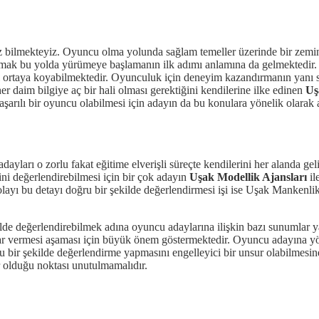
 bilmekteyiz. Oyuncu olma yolunda sağlam temeller üzerinde bir zemin h
 olmak bu yolda yürümeye başlamanın ilk adımı anlamına da gelmektedir
ğı ortaya koyabilmektedir. Oyunculuk için deneyim kazandırmanın yanı s
 daim bilgiye aç bir hali olması gerektiğini kendilerine ilke edinen
Uş
şarılı bir oyuncu olabilmesi için adayın da bu konulara yönelik olarak
adayları o zorlu fakat eğitime elverişli süreçte kendilerini her alanda gel
ni değerlendirebilmesi için bir çok adayın
Uşak Modellik Ajansları
il
ayı bu detayı doğru bir şekilde değerlendirmesi işi ise Uşak Mankenlik aj
kilde değerlendirebilmek adına oyuncu adaylarına ilişkin bazı sunumlar y
n karar vermesi aşaması için büyük önem göstermektedir. Oyuncu adayına y
ir şekilde değerlendirme yapmasını engelleyici bir unsur olabilmesine z
 olduğu noktası unutulmamalıdır.