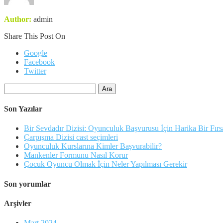
Author:
admin
Share This Post On
Google
Facebook
Twitter
Arama:
Son Yazılar
Bir Sevdadır Dizisi: Oyunculuk Başvurusu İçin Harika Bir Fırs
Çarpışma Dizisi cast seçimleri
Oyunculuk Kurslarına Kimler Başvurabilir?
Mankenler Formunu Nasıl Korur
Çocuk Oyuncu Olmak İçin Neler Yapılması Gerekir
Son yorumlar
Arşivler
Mart 2024