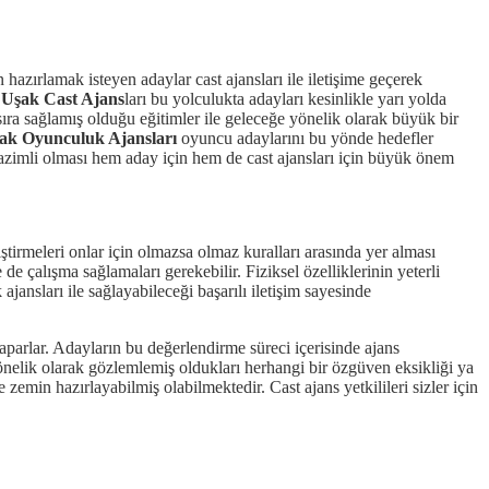
azırlamak isteyen adaylar cast ajansları ile iletişime geçerek
.
Uşak Cast Ajans
ları bu yolculukta adayları kesinlikle yarı yolda
ıra sağlamış olduğu eğitimler ile geleceğe yönelik olarak büyük bir
ak Oyunculuk Ajansları
oyuncu adaylarını bu yönde hedefler
 azimli olması hem aday için hem de cast ajansları için büyük önem
iştirmeleri onlar için olmazsa olmaz kuralları arasında yer alması
e de çalışma sağlamaları gerekebilir. Fiziksel özelliklerinin yeterli
ansları ile sağlayabileceği başarılı iletişim sayesinde
aparlar. Adayların bu değerlendirme süreci içerisinde ajans
önelik olarak gözlemlemiş oldukları herhangi bir özgüven eksikliği ya
emin hazırlayabilmiş olabilmektedir. Cast ajans yetkilileri sizler için