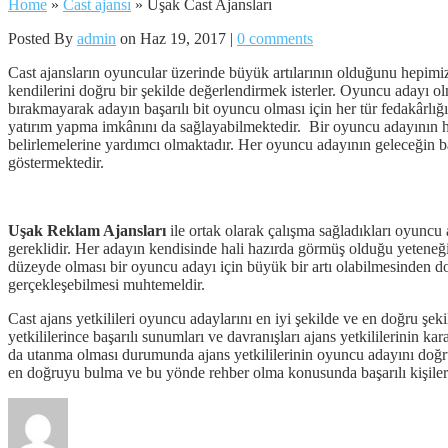
Home
»
Cast ajansı
»
Uşak Cast Ajansları
Posted By
admin
on Haz 19, 2017 |
0 comments
Cast ajansların oyuncular üzerinde büyük artılarının olduğunu hepimiz
kendilerini doğru bir şekilde değerlendirmek isterler. Oyuncu adayı
bırakmayarak adayın başarılı bit oyuncu olması için her tür fedakârlı
yatırım yapma imkânını da sağlayabilmektedir. Bir oyuncu adayının her
belirlemelerine yardımcı olmaktadır. Her oyuncu adayının geleceğin ba
göstermektedir.
Uşak Reklam Ajansları
ile ortak olarak çalışma sağladıkları oyuncu 
gereklidir. Her adayın kendisinde hali hazırda görmüş olduğu yeteneği
düzeyde olması bir oyuncu adayı için büyük bir artı olabilmesinden dol
gerçekleşebilmesi muhtemeldir.
Cast ajans yetkilileri oyuncu adaylarını en iyi şekilde ve en doğru şe
yetkililerince başarılı sunumları ve davranışları ajans yetkililerini
da utanma olması durumunda ajans yetkililerinin oyuncu adayını doğru b
en doğruyu bulma ve bu yönde rehber olma konusunda başarılı kişiler