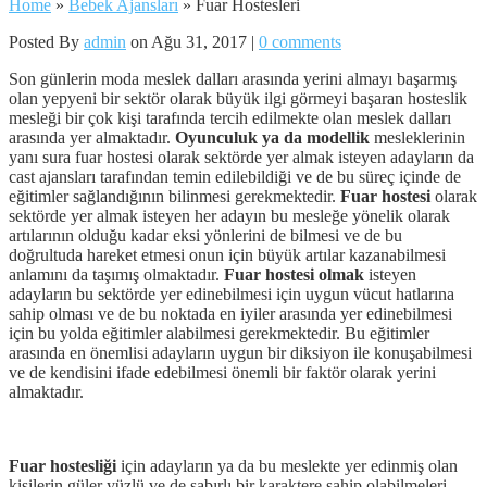
Home
»
Bebek Ajansları
»
Fuar Hostesleri
Posted By
admin
on Ağu 31, 2017 |
0 comments
Son günlerin moda meslek dalları arasında yerini almayı başarmış
olan yepyeni bir sektör olarak büyük ilgi görmeyi başaran hosteslik
mesleği bir çok kişi tarafında tercih edilmekte olan meslek dalları
arasında yer almaktadır.
Oyunculuk ya da modellik
mesleklerinin
yanı sura fuar hostesi olarak sektörde yer almak isteyen adayların da
cast ajansları tarafından temin edilebildiği ve de bu süreç içinde de
eğitimler sağlandığının bilinmesi gerekmektedir.
Fuar hostesi
olarak
sektörde yer almak isteyen her adayın bu mesleğe yönelik olarak
artılarının olduğu kadar eksi yönlerini de bilmesi ve de bu
doğrultuda hareket etmesi onun için büyük artılar kazanabilmesi
anlamını da taşımış olmaktadır.
Fuar hostesi olmak
isteyen
adayların bu sektörde yer edinebilmesi için uygun vücut hatlarına
sahip olması ve de bu noktada en iyiler arasında yer edinebilmesi
için bu yolda eğitimler alabilmesi gerekmektedir. Bu eğitimler
arasında en önemlisi adayların uygun bir diksiyon ile konuşabilmesi
ve de kendisini ifade edebilmesi önemli bir faktör olarak yerini
almaktadır.
Fuar hostesliği
için adayların ya da bu meslekte yer edinmiş olan
kişilerin güler yüzlü ve de sabırlı bir karaktere sahip olabilmeleri