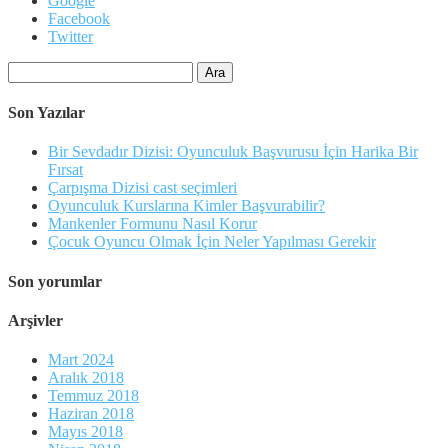
Google
Facebook
Twitter
Arama:
Son Yazılar
Bir Sevdadır Dizisi: Oyunculuk Başvurusu İçin Harika Bir
Fırsat
Çarpışma Dizisi cast seçimleri
Oyunculuk Kurslarına Kimler Başvurabilir?
Mankenler Formunu Nasıl Korur
Çocuk Oyuncu Olmak İçin Neler Yapılması Gerekir
Son yorumlar
Arşivler
Mart 2024
Aralık 2018
Temmuz 2018
Haziran 2018
Mayıs 2018