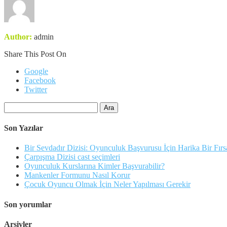
Author:
admin
Share This Post On
Google
Facebook
Twitter
Arama:
Son Yazılar
Bir Sevdadır Dizisi: Oyunculuk Başvurusu İçin Harika Bir Fırs
Çarpışma Dizisi cast seçimleri
Oyunculuk Kurslarına Kimler Başvurabilir?
Mankenler Formunu Nasıl Korur
Çocuk Oyuncu Olmak İçin Neler Yapılması Gerekir
Son yorumlar
Arşivler