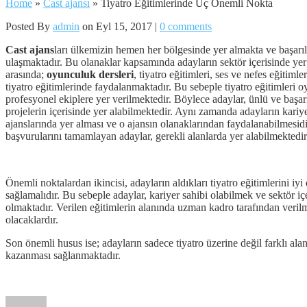
Home
»
Cast ajansı
»
Tiyatro Eğitimlerinde Üç Önemli Nokta
Posted By
admin
on Eyl 15, 2017 |
0 comments
Cast ajans
ları ülkemizin hemen her bölgesinde yer almakta ve başarılı 
ulaşmaktadır. Bu olanaklar kapsamında adayların sektör içerisinde yer 
arasında;
oyunculuk dersleri
, tiyatro eğitimleri, ses ve nefes eğitim
tiyatro eğitimlerinde faydalanmaktadır. Bu sebeple tiyatro eğitimleri
profesyonel ekiplere yer verilmektedir. Böylece adaylar, ünlü ve başarılı
projelerin içerisinde yer alabilmektedir. Aynı zamanda adayların kariy
ajanslarında yer alması ve o ajansın olanaklarından faydalanabilmesidir
başvurularını tamamlayan adaylar, gerekli alanlarda yer alabilmektedir
Önemli noktalardan ikincisi, adayların aldıkları tiyatro eğitimlerini i
sağlamalıdır. Bu sebeple adaylar, kariyer sahibi olabilmek ve sektör iç
olmaktadır. Verilen eğitimlerin alanında uzman kadro tarafından verilme
olacaklardır.
Son önemli husus ise; adayların sadece tiyatro üzerine değil farklı alan
kazanması sağlanmaktadır.