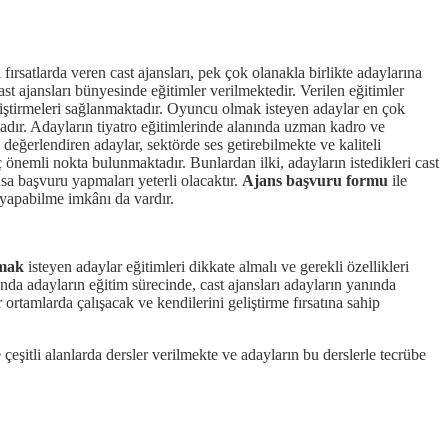
ırsatlarda veren cast ajansları, pek çok olanakla birlikte adaylarına
t ajansları bünyesinde eğitimler verilmektedir. Verilen eğitimler
 geliştirmeleri sağlanmaktadır. Oyuncu olmak isteyen adaylar en çok
tadır. Adayların tiyatro eğitimlerinde alanında uzman kadro ve
i değerlendiren adaylar, sektörde ses getirebilmekte ve kaliteli
 önemli nokta bulunmaktadır. Bunlardan ilki, adayların istedikleri cast
nsa başvuru yapmaları yeterli olacaktır.
Ajans başvuru formu
ile
 yapabilme imkânı da vardır.
mak
isteyen adaylar eğitimleri dikkate almalı ve gerekli özellikleri
anda adayların eğitim sürecinde, cast ajansları adayların yanında
ortamlarda çalışacak ve kendilerini geliştirme fırsatına sahip
eşitli alanlarda dersler verilmekte ve adayların bu derslerle tecrübe