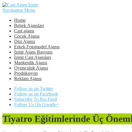
Navigation Menu
Home
Bebek Ajansları
Cast ajansı
Çocuk Ajansı
Dizi Ajansı
Erkek Fotomodel Ajansı
İzmir Ajans Başvuru
İzmir Cast Ajansları
Mankenlik Ajansı
Oyunculuk Ajansı
Prodüksiyon
Reklam Ajansı
Follow us on Twitter
Follow us on Facebook
Subscribe To Rss Feed
Follow Us On Google+
Tiyatro Eğitimlerinde Üç Önem