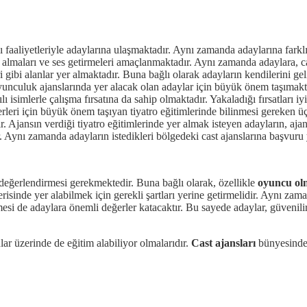
faaliyetleriyle adaylarına ulaşmaktadır. Aynı zamanda adaylarına farklı f
almaları ve ses getirmeleri amaçlanmaktadır. Aynı zamanda adaylara, cas
leri gibi alanlar yer almaktadır. Buna bağlı olarak adayların kendilerini
 oyunculuk ajanslarında yer alacak olan adaylar için büyük önem taşımak
 isimlerle çalışma fırsatına da sahip olmaktadır. Yakaladığı fırsatları iy
erleri için büyük önem taşıyan tiyatro eğitimlerinde bilinmesi gereken üç
. Ajansın verdiği tiyatro eğitimlerinde yer almak isteyen adayların, aja
. Aynı zamanda adayların istedikleri bölgedeki cast ajanslarına başvuru
yi değerlendirmesi gerekmektedir. Buna bağlı olarak, özellikle
oyuncu ol
erisinde yer alabilmek için gerekli şartları yerine getirmelidir. Aynı zam
si de adaylara önemli değerler katacaktır. Bu sayede adaylar, güvenilir 
lar üzerinde de eğitim alabiliyor olmalarıdır.
Cast ajansları
bünyesinde ç