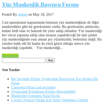
Yüz Mankenlik Başvuru Formu
Posted By
admin
on May 18, 2017
Cast ajanslarının kapsamında bulunun yüz mankenliğinin de diğer
mankenlikler gibi bir gereksinimi vardır. Bu gereksinim; pürüzsüz,
hatları belli olan ve bakımlı bir yüze sahip olmaktır. Yüz mankenliği
her vücut yapısına sahip olan insanın yapabileceği bir iştir çünkü
yüz mankenliğinde esas alınan şey yüzünüzdür, bedeniniz değil. Bu
yüzden balık etli bir kadın da yüzü güzel olduğu sürece yüz
mankenliği yapabilir. Yüz mankenliği...
Read More
Arama:
Son Yazılar
Bir Sevdadır Dizisi: Oyunculuk Başvurusu İçin Harika Bir
Fırsat
Çarpışma Dizisi cast seçimleri
Oyunculuk Kurslarına Kimler Başvurabilir?
Mankenler Formunu Nasıl Korur
Çocuk Oyuncu Olmak İçin Neler Yapılması Gerekir