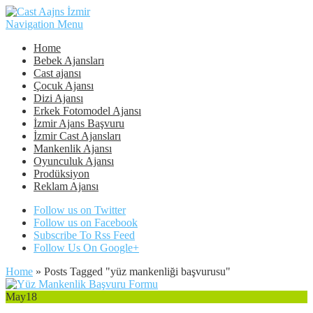
Navigation Menu
Home
Bebek Ajansları
Cast ajansı
Çocuk Ajansı
Dizi Ajansı
Erkek Fotomodel Ajansı
İzmir Ajans Başvuru
İzmir Cast Ajansları
Mankenlik Ajansı
Oyunculuk Ajansı
Prodüksiyon
Reklam Ajansı
Follow us on Twitter
Follow us on Facebook
Subscribe To Rss Feed
Follow Us On Google+
Home
»
Posts Tagged
"
yüz mankenliği başvurusu"
May
18