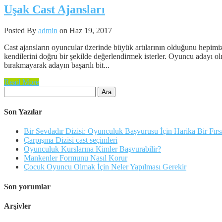
Uşak Cast Ajansları
Posted By
admin
on Haz 19, 2017
Cast ajansların oyuncular üzerinde büyük artılarının olduğunu hepimiz
kendilerini doğru bir şekilde değerlendirmek isterler. Oyuncu adayı 
bırakmayarak adayın başarılı bit...
Read More
Arama:
Son Yazılar
Bir Sevdadır Dizisi: Oyunculuk Başvurusu İçin Harika Bir Fırs
Çarpışma Dizisi cast seçimleri
Oyunculuk Kurslarına Kimler Başvurabilir?
Mankenler Formunu Nasıl Korur
Çocuk Oyuncu Olmak İçin Neler Yapılması Gerekir
Son yorumlar
Arşivler