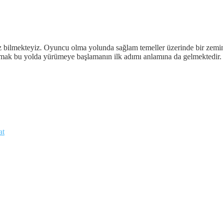
 bilmekteyiz. Oyuncu olma yolunda sağlam temeller üzerinde bir zemin h
olmak bu yolda yürümeye başlamanın ilk adımı anlamına da gelmektedir. U
at