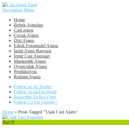
Navigation Menu
Home
Bebek Ajansları
Cast ajansı
Çocuk Ajansı
Dizi Ajansı
Erkek Fotomodel Ajansı
İzmir Ajans Başvuru
İzmir Cast Ajansları
Mankenlik Ajansı
Oyunculuk Ajansı
Prodüksiyon
Reklam Ajansı
Follow us on Twitter
Follow us on Facebook
Subscribe To Rss Feed
Follow Us On Google+
Home
»
Posts Tagged
"
Uşak Cast Ajans"
Haz
19