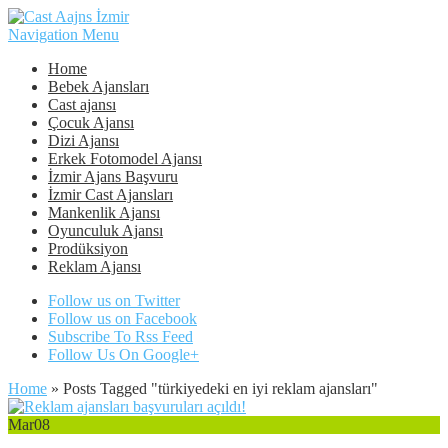
Navigation Menu
Home
Bebek Ajansları
Cast ajansı
Çocuk Ajansı
Dizi Ajansı
Erkek Fotomodel Ajansı
İzmir Ajans Başvuru
İzmir Cast Ajansları
Mankenlik Ajansı
Oyunculuk Ajansı
Prodüksiyon
Reklam Ajansı
Follow us on Twitter
Follow us on Facebook
Subscribe To Rss Feed
Follow Us On Google+
Home
»
Posts Tagged
"
türkiyedeki en iyi reklam ajansları"
Mar
08