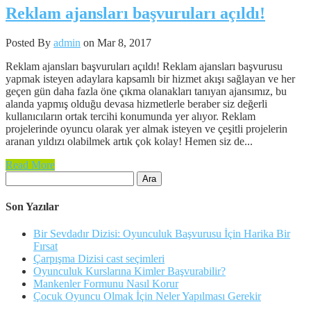
Reklam ajansları başvuruları açıldı!
Posted By
admin
on Mar 8, 2017
Reklam ajansları başvuruları açıldı! Reklam ajansları başvurusu
yapmak isteyen adaylara kapsamlı bir hizmet akışı sağlayan ve her
geçen gün daha fazla öne çıkma olanakları tanıyan ajansımız, bu
alanda yapmış olduğu devasa hizmetlerle beraber siz değerli
kullanıcıların ortak tercihi konumunda yer alıyor. Reklam
projelerinde oyuncu olarak yer almak isteyen ve çeşitli projelerin
aranan yıldızı olabilmek artık çok kolay! Hemen siz de...
Read More
Arama:
Son Yazılar
Bir Sevdadır Dizisi: Oyunculuk Başvurusu İçin Harika Bir
Fırsat
Çarpışma Dizisi cast seçimleri
Oyunculuk Kurslarına Kimler Başvurabilir?
Mankenler Formunu Nasıl Korur
Çocuk Oyuncu Olmak İçin Neler Yapılması Gerekir