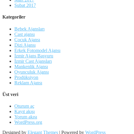
Şubat 2017
Kategoriler
Bebek Ajansları
Cast ajansı
Çocuk Ajansı
Dizi Ajansı
Erkek Fotomodel Ajansı
İzmir Ajans Başvuru
İzmir Cast Ajansları
Mankenlik Ajansı
Oyunculuk Ajansı
Prodüksiyon
Reklam Ajansı
Üst veri
Oturum aç
Kayıt akışı
Yorum akışı
WordPress.org
Designed by
Elegant Themes
| Powered by
WordPress