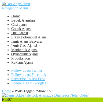
Navigation Menu
Home
Bebek Ajansları
Cast ajansı
Çocuk Ajansı
Dizi Ajansı
Erkek Fotomodel Ajansı
İzmir Ajans Başvuru
İzmir Cast Ajansları
Mankenlik Ajansı
Oyunculuk Ajansı
Prodüksiyon
Reklam Ajansı
Follow us on Twitter
Follow us on Facebook
Subscribe To Rss Feed
Follow Us On Google+
Home
»
Posts Tagged
"
Show TV"
Haz
07