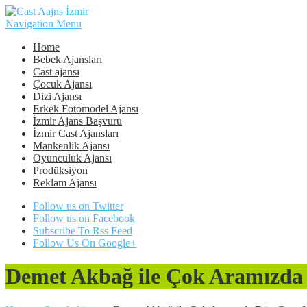
Navigation Menu
Home
Bebek Ajansları
Cast ajansı
Çocuk Ajansı
Dizi Ajansı
Erkek Fotomodel Ajansı
İzmir Ajans Başvuru
İzmir Cast Ajansları
Mankenlik Ajansı
Oyunculuk Ajansı
Prodüksiyon
Reklam Ajansı
Follow us on Twitter
Follow us on Facebook
Subscribe To Rss Feed
Follow Us On Google+
Demet Akbağ ile Çok Aramızda