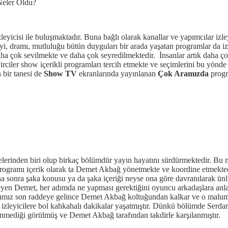
eler Oldu?
yicisi ile buluşmaktadır. Buna bağlı olarak kanallar ve yapımcılar izleyi
, dramı, mutluluğu bütün duyguları bir arada yaşatan programlar da izle
a çok sevilmekte ve daha çok seyredilmektedir. İnsanlar artık daha ço
yirciler show içerikli programları tercih etmekte ve seçimlerini bu yönd
 bir tanesi de
Show TV
ekranlarında yayınlanan
Çok Aramızda
progr
lerinden biri olup birkaç bölümdür yayın hayatını sürdürmektedir. Bu ne
Programı içerik olarak ta Demet Akbağ yönetmekte ve koordine etmektedi
aha sonra şaka konusu ya da şaka içeriği neyse ona göre davranılarak ünl
leyen Demet, her adımda ne yapması gerektiğini oyuncu arkadaşlara anl
arımız son raddeye gelince Demet Akbağ koltuğundan kalkar ve o malum 
izleyicilere bol kahkahalı dakikalar yaşatmıştır. Dünkü bölümde Serdar
enmediği görülmüş ve Demet Akbağ tarafından takdirle karşılanmıştır.