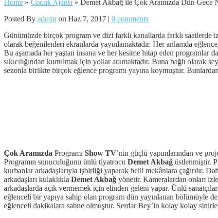
Home
»
Çocuk Ajansı
»
Demet Akbağ ile Çok Aramızda Dün Gece N
Posted By
admin
on Haz 7, 2017 |
0 comments
Günümüzde birçok program ve dizi farklı kanallarda farklı saatlerde izle
olarak beğenilenleri ekranlarda yayınlamaktadır. Her anlamda eğlenceyi
Bu aşamada her yaştan insana ve her kesime hitap eden programlar dah
sıkıcılığından kurtulmak için yollar aramaktadır. Buna bağlı olarak se
sezonla birlikte birçok eğlence programı yayına koymuştur. Bunlardan
Çok Aramızda
Programı
Show TV
’nin güçlü yapımlarından ve proje
Programın sunuculuğunu ünlü tiyatrocu
Demet Akbağ
üstlenmiştir. 
kurbanlar arkadaşlarıyla işbirliği yaparak belli mekânlara çağırılır. D
arkadaşları kulaklıkla
Demet Akbağ
yönetir. Kameralardan onları iz
arkadaşlarda açık vermemek için elinden geleni yapar. Ünlü sanatçıl
eğlenceli bir yapıya sahip olan program dün yayınlanan bölümüyle de 
eğlenceli dakikalara sahne olmuştur. Serdar Bey’in kolay kolay sinirl