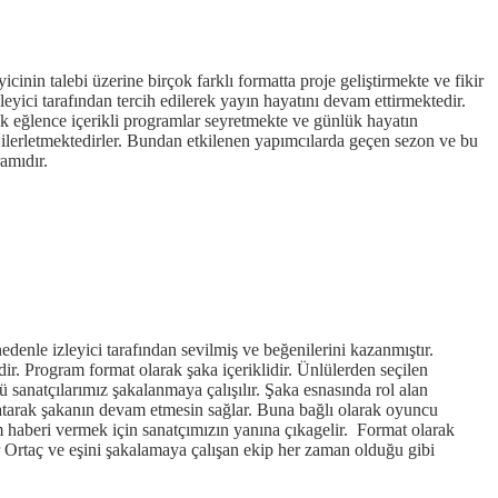
cinin talebi üzerine birçok farklı formatta proje geliştirmekte ve fikir
yici tarafından tercih edilerek yayın hayatını devam ettirmektedir.
k eğlence içerikli programlar seyretmekte ve günlük hayatın
e ilerletmektedirler. Bundan etkilenen yapımcılarda geçen sezon ve bu
amıdır.
denle izleyici tarafından sevilmiş ve beğenilerini kazanmıştır.
r. Program format olarak şaka içeriklidir. Ünlülerden seçilen
ü sanatçılarımız şakalanmaya çalışılır. Şaka esnasında rol alan
atarak şakanın devam etmesin sağlar. Buna bağlı olarak oyuncu
haberi vermek için sanatçımızın yanına çıkagelir. Format olarak
 Ortaç ve eşini şakalamaya çalışan ekip her zaman olduğu gibi