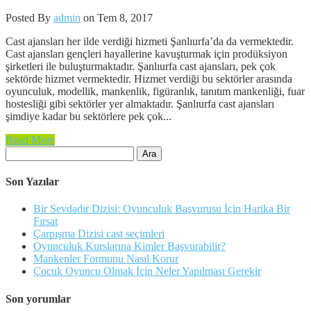
Posted By
admin
on Tem 8, 2017
Cast ajansları her ilde verdiği hizmeti Şanlıurfa’da da vermektedir.
Cast ajansları gençleri hayallerine kavuşturmak için prodüksiyon
şirketleri ile buluşturmaktadır. Şanlıurfa cast ajansları, pek çok
sektörde hizmet vermektedir. Hizmet verdiği bu sektörler arasında
oyunculuk, modellik, mankenlik, figüranlık, tanıtım mankenliği, fuar
hostesliği gibi sektörler yer almaktadır. Şanlıurfa cast ajansları
şimdiye kadar bu sektörlere pek çok...
Read More
Arama:
Son Yazılar
Bir Sevdadır Dizisi: Oyunculuk Başvurusu İçin Harika Bir
Fırsat
Çarpışma Dizisi cast seçimleri
Oyunculuk Kurslarına Kimler Başvurabilir?
Mankenler Formunu Nasıl Korur
Çocuk Oyuncu Olmak İçin Neler Yapılması Gerekir
Son yorumlar