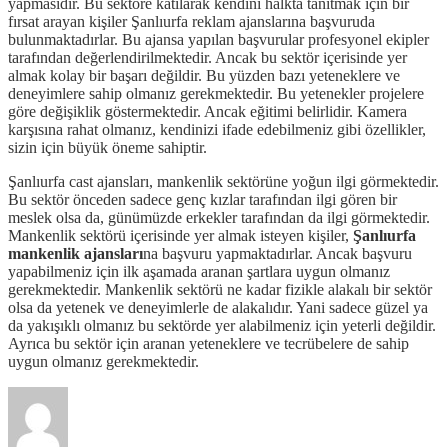
yapmasıdır. Bu sektöre katılarak kendini halkta tanıtmak için bir
fırsat arayan kişiler Şanlıurfa reklam ajanslarına başvuruda
bulunmaktadırlar. Bu ajansa yapılan başvurular profesyonel ekipler
tarafından değerlendirilmektedir. Ancak bu sektör içerisinde yer
almak kolay bir başarı değildir. Bu yüzden bazı yeteneklere ve
deneyimlere sahip olmanız gerekmektedir. Bu yetenekler projelere
göre değişiklik göstermektedir. Ancak eğitimi belirlidir. Kamera
karşısına rahat olmanız, kendinizi ifade edebilmeniz gibi özellikler,
sizin için büyük öneme sahiptir.
Şanlıurfa cast ajansları, mankenlik sektörüne yoğun ilgi görmektedir.
Bu sektör önceden sadece genç kızlar tarafından ilgi gören bir
meslek olsa da, günümüzde erkekler tarafından da ilgi görmektedir.
Mankenlik sektörü içerisinde yer almak isteyen kişiler,
Şanlıurfa
mankenlik ajansları
na başvuru yapmaktadırlar. Ancak başvuru
yapabilmeniz için ilk aşamada aranan şartlara uygun olmanız
gerekmektedir. Mankenlik sektörü ne kadar fizikle alakalı bir sektör
olsa da yetenek ve deneyimlerle de alakalıdır. Yani sadece güzel ya
da yakışıklı olmanız bu sektörde yer alabilmeniz için yeterli değildir.
Ayrıca bu sektör için aranan yeteneklere ve tecrübelere de sahip
uygun olmanız gerekmektedir.