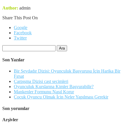
Author:
admin
Share This Post On
Google
Facebook
Twitter
Arama:
Son Yazılar
Bir Sevdadır Dizisi: Oyunculuk Başvurusu İçin Harika Bir
Fırsat
Çarpışma Dizisi cast seçimleri
Oyunculuk Kurslarına Kimler Başvurabilir?
Mankenler Formunu Nasıl Korur
Çocuk Oyuncu Olmak İçin Neler Yapılması Gerekir
Son yorumlar
Arşivler