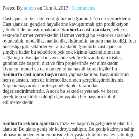
Posted By
admin
on Tem 8, 2017 |
0 comments
Cast ajansları her ilde verdiği hizmeti Şanlıurfa’da da vermektedir.
Cast ajansları gençleri hayallerine kavuşturmak için prodüksiyon
şirketleri ile buluşturmaktadır.
Şanlıurfa cast ajansları
, pek çok
sektörde hizmet vermektedir. Hizmet verdiği bu sektörler arasında
oyunculuk, modellik, mankenlik, figüranlık, tanıtım mankenliği, fuar
hostesliği gibi sektörler yer almaktadır. Şanlıurfa cast ajansları
şimdiye kadar bu sektörlere pek çok kişinin kazandırılmasını
sağlamıştır. Bu ajanslar sayesinde sektöre kazandırılan kişiler,
günümüzde başarılı dizi ve film projelerinde yer almaktadır.
Oyuncu, model ya da manken olma hayali kuran kişiler bu
Şanlıurfa cast ajans başvurusu
yapmaktadırlar. Başvurularınızı
hem ajanstan, hem de internet üzerinden gerçekleştirebilirsiniz.
Yapılan başvurular profesyonel ekipler tarafından
değerlendirilmektedir. Ancak bu sektörler yetenek ve beceri
gerektiren sektörler olduğu için yapılan her başvuru kabul
edilmemektedir.
Şanlıurfa reklam ajansları
, hızla ve başarıyla gelişmekte olan bir
ajanstır. Bu ajans geniş bir kadroya sahiptir. Bu geniş kadroya sahip
olmasının nedenlerinden biriside her yaştan katılımcıya ev sahipliği