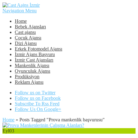
Navigation Menu
Home
Bebek Ajansları
Cast ajansı
Çocuk Ajansı
Dizi Ajansı
Erkek Fotomodel Ajansı
İzmir Ajans Başvuru
İzmir Cast Ajansları
Mankenlik Ajansı
Oyunculuk Ajansı
Prodüksiyon
Reklam Ajansı
Follow us on Twitter
Follow us on Facebook
Subscribe To Rss Feed
Follow Us On Google+
Home
»
Posts Tagged
"
Prova mankenlik başvurusu"
Eyl
03