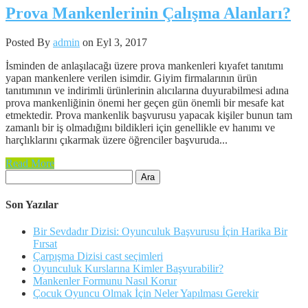
Prova Mankenlerinin Çalışma Alanları?
Posted By
admin
on Eyl 3, 2017
İsminden de anlaşılacağı üzere prova mankenleri kıyafet tanıtımı
yapan mankenlere verilen isimdir. Giyim firmalarının ürün
tanıtımının ve indirimli ürünlerinin alıcılarına duyurabilmesi adına
prova mankenliğinin önemi her geçen gün önemli bir mesafe kat
etmektedir. Prova mankenlik başvurusu yapacak kişiler bunun tam
zamanlı bir iş olmadığını bildikleri için genellikle ev hanımı ve
harçlıklarını çıkarmak üzere öğrenciler başvuruda...
Read More
Arama:
Son Yazılar
Bir Sevdadır Dizisi: Oyunculuk Başvurusu İçin Harika Bir
Fırsat
Çarpışma Dizisi cast seçimleri
Oyunculuk Kurslarına Kimler Başvurabilir?
Mankenler Formunu Nasıl Korur
Çocuk Oyuncu Olmak İçin Neler Yapılması Gerekir