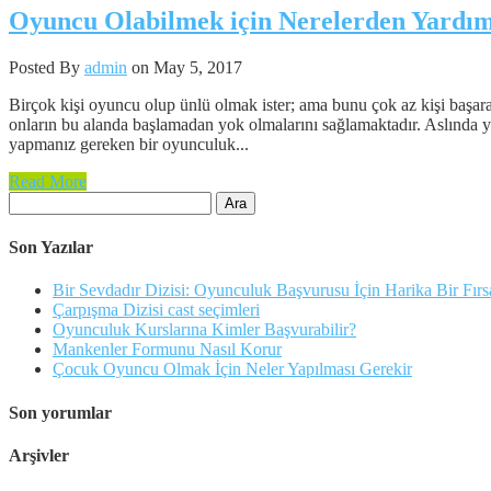
Oyuncu Olabilmek için Nerelerden Yardım
Posted By
admin
on May 5, 2017
Birçok kişi oyuncu olup ünlü olmak ister; ama bunu çok az kişi başar
onların bu alanda başlamadan yok olmalarını sağlamaktadır. Aslında y
yapmanız gereken bir oyunculuk...
Read More
Arama:
Son Yazılar
Bir Sevdadır Dizisi: Oyunculuk Başvurusu İçin Harika Bir Fırs
Çarpışma Dizisi cast seçimleri
Oyunculuk Kurslarına Kimler Başvurabilir?
Mankenler Formunu Nasıl Korur
Çocuk Oyuncu Olmak İçin Neler Yapılması Gerekir
Son yorumlar
Arşivler