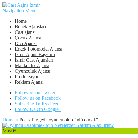
Navigation Menu
Home
Bebek Ajansları
Cast ajansı
Çocuk Ajansı
Dizi Ajansı
Erkek Fotomodel Ajansı
İzmir Ajans Başvuru
İzmir Cast Ajansları
Mankenlik Ajansı
Oyunculuk Ajansı
Prodüksiyon
Reklam Ajansı
Follow us on Twitter
Follow us on Facebook
Subscribe To Rss Feed
Follow Us On Google+
Home
»
Posts Tagged
"
oyuncu olup ünlü olmak"
May
05