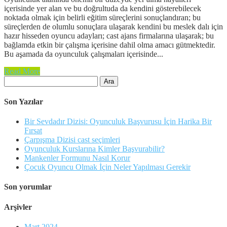
içerisinde yer alan ve bu doğrultuda da kendini gösterebilecek
noktada olmak için belirli eğitim süreçlerini sonuçlandıran; bu
süreçlerden de olumlu sonuçlara ulaşarak kendini bu meslek dalı için
hazır hisseden oyuncu adayları; cast ajans firmalarına ulaşarak; bu
bağlamda etkin bir çalışma içerisine dahil olma amacı gütmektedir.
Bu aşamada da oyunculuk çalışmaları içerisinde...
Read More
Arama:
Son Yazılar
Bir Sevdadır Dizisi: Oyunculuk Başvurusu İçin Harika Bir
Fırsat
Çarpışma Dizisi cast seçimleri
Oyunculuk Kurslarına Kimler Başvurabilir?
Mankenler Formunu Nasıl Korur
Çocuk Oyuncu Olmak İçin Neler Yapılması Gerekir
Son yorumlar
Arşivler
Mart 2024