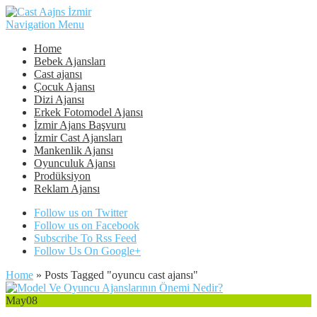
Navigation Menu
Home
Bebek Ajansları
Cast ajansı
Çocuk Ajansı
Dizi Ajansı
Erkek Fotomodel Ajansı
İzmir Ajans Başvuru
İzmir Cast Ajansları
Mankenlik Ajansı
Oyunculuk Ajansı
Prodüksiyon
Reklam Ajansı
Follow us on Twitter
Follow us on Facebook
Subscribe To Rss Feed
Follow Us On Google+
Home
»
Posts Tagged
"
oyuncu cast ajansı"
May
08