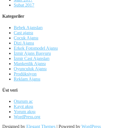
Şubat 2017
Kategoriler
Bebek Ajansları
Cast ajansı
Çocuk Ajansı
Dizi Ajansı
Erkek Fotomodel Ajansı
İzmir Ajans Başvuru
İzmir Cast Ajansları
Mankenlik Ajansı
Oyunculuk Ajansı
Prodüksiyon
Reklam Ajansı
Üst veri
Oturum aç
Kayıt akışı
Yorum akışı
WordPress.org
Designed by
Elegant Themes
| Powered by
WordPress