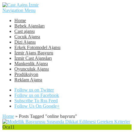
Navigation Menu
Home
Bebek Ajansları
Cast ajansı
Çocuk Ajansı
Dizi Ajansı
Erkek Fotomodel Ajansı
İzmir Ajans Başvuru
İzmir Cast Ajansları
Mankenlik Ajansı
Oyunculuk Ajansı
Prodüksiyon
Reklam Ajansı
Follow us on Twitter
Follow us on Facebook
Subscribe To Rss Feed
Follow Us On Google+
Home
»
Posts Tagged
"
online başvuru"
Oca
11