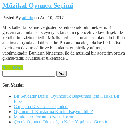
Müzikal Oyuncu Seçimi
Posted By
admin
on Ara 10, 2017
Müzikaller bir sahne ve gösteri sanatı olarak bilinmektedir. Bu
gösteri sanatında ise izleyiciyi sıkmadan eğlenceli ve keyifli şekilde
kendilerini izletmektedir. Müzikallerin asıl amacı ise olayın belirli bir
anlatma akışında anlatılmasıdır. Bu anlatma akışında ise bir hikâye
üzerinden devam edilir ve bu anlatmayı müzik yardımıyla
yapılmaktadır. Bunların birleşmesi ile de müzikal bir gösterim ortaya
çıkmaktadır. Müzikaller ülkemizde...
Read More
Arama:
Son Yazılar
Bir Sevdadır Dizisi: Oyunculuk Başvurusu İçin Harika Bir
Fırsat
Çarpışma Dizisi cast seçimleri
Oyunculuk Kurslarına Kimler Başvurabilir?
Mankenler Formunu Nasıl Korur
Çocuk Oyuncu Olmak İçin Neler Yapılması Gerekir