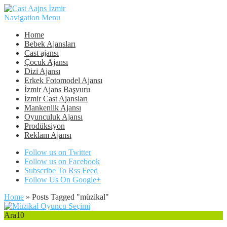
Navigation Menu
Home
Bebek Ajansları
Cast ajansı
Çocuk Ajansı
Dizi Ajansı
Erkek Fotomodel Ajansı
İzmir Ajans Başvuru
İzmir Cast Ajansları
Mankenlik Ajansı
Oyunculuk Ajansı
Prodüksiyon
Reklam Ajansı
Follow us on Twitter
Follow us on Facebook
Subscribe To Rss Feed
Follow Us On Google+
Home
»
Posts Tagged
"
müzikal"
Ara
10