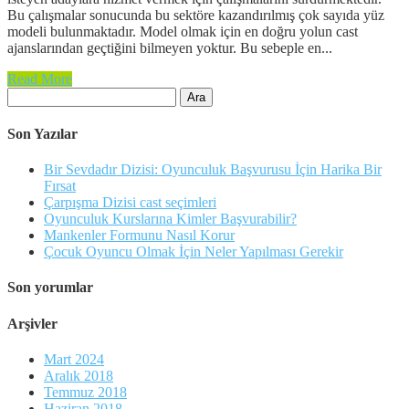
Bu çalışmalar sonucunda bu sektöre kazandırılmış çok sayıda yüz
modeli bulunmaktadır. Model olmak için en doğru yolun cast
ajanslarından geçtiğini bilmeyen yoktur. Bu sebeple en...
Read More
Arama:
Son Yazılar
Bir Sevdadır Dizisi: Oyunculuk Başvurusu İçin Harika Bir
Fırsat
Çarpışma Dizisi cast seçimleri
Oyunculuk Kurslarına Kimler Başvurabilir?
Mankenler Formunu Nasıl Korur
Çocuk Oyuncu Olmak İçin Neler Yapılması Gerekir
Son yorumlar
Arşivler
Mart 2024
Aralık 2018
Temmuz 2018
Haziran 2018