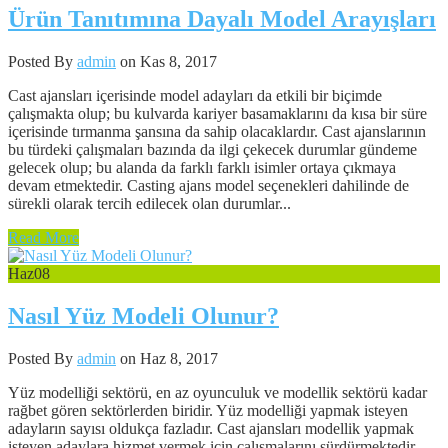
Ürün Tanıtımına Dayalı Model Arayışları
Posted By
admin
on Kas 8, 2017
Cast ajansları içerisinde model adayları da etkili bir biçimde
çalışmakta olup; bu kulvarda kariyer basamaklarını da kısa bir süre
içerisinde tırmanma şansına da sahip olacaklardır. Cast ajanslarının
bu türdeki çalışmaları bazında da ilgi çekecek durumlar gündeme
gelecek olup; bu alanda da farklı farklı isimler ortaya çıkmaya
devam etmektedir. Casting ajans model seçenekleri dahilinde de
sürekli olarak tercih edilecek olan durumlar...
Read More
Haz
08
Nasıl Yüz Modeli Olunur?
Posted By
admin
on Haz 8, 2017
Yüz modelliği sektörü, en az oyunculuk ve modellik sektörü kadar
rağbet gören sektörlerden biridir. Yüz modelliği yapmak isteyen
adayların sayısı oldukça fazladır. Cast ajansları modellik yapmak
isteyen adaylara hizmet vermek için çalışmalarını sürdürmektedir.