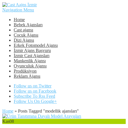
Navigation Menu
Home
Bebek Ajansları
Cast ajansı
Çocuk Ajansı
Dizi Ajansı
Erkek Fotomodel Ajansı
İzmir Ajans Başvuru
İzmir Cast Ajansları
Mankenlik Ajansı
Oyunculuk Ajansı
Prodüksiyon
Reklam Ajansı
Follow us on Twitter
Follow us on Facebook
Subscribe To Rss Feed
Follow Us On Google+
Home
»
Posts Tagged
"
modellik ajansları"
Kas
08