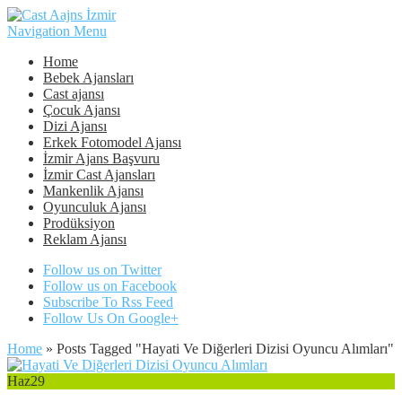
Navigation Menu
Home
Bebek Ajansları
Cast ajansı
Çocuk Ajansı
Dizi Ajansı
Erkek Fotomodel Ajansı
İzmir Ajans Başvuru
İzmir Cast Ajansları
Mankenlik Ajansı
Oyunculuk Ajansı
Prodüksiyon
Reklam Ajansı
Follow us on Twitter
Follow us on Facebook
Subscribe To Rss Feed
Follow Us On Google+
Home
»
Posts Tagged
"
Hayati Ve Diğerleri Dizisi Oyuncu Alımları"
Haz
29