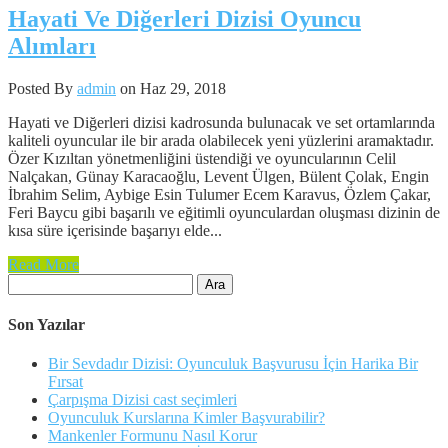
Hayati Ve Diğerleri Dizisi Oyuncu
Alımları
Posted By
admin
on Haz 29, 2018
Hayati ve Diğerleri dizisi kadrosunda bulunacak ve set ortamlarında
kaliteli oyuncular ile bir arada olabilecek yeni yüzlerini aramaktadır.
Özer Kızıltan yönetmenliğini üstendiği ve oyuncularının Celil
Nalçakan, Günay Karacaoğlu, Levent Ülgen, Bülent Çolak, Engin
İbrahim Selim, Aybige Esin Tulumer Ecem Karavus, Özlem Çakar,
Feri Baycu gibi başarılı ve eğitimli oyunculardan oluşması dizinin de
kısa süre içerisinde başarıyı elde...
Read More
Arama:
Son Yazılar
Bir Sevdadır Dizisi: Oyunculuk Başvurusu İçin Harika Bir
Fırsat
Çarpışma Dizisi cast seçimleri
Oyunculuk Kurslarına Kimler Başvurabilir?
Mankenler Formunu Nasıl Korur