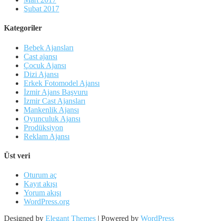
Şubat 2017
Kategoriler
Bebek Ajansları
Cast ajansı
Çocuk Ajansı
Dizi Ajansı
Erkek Fotomodel Ajansı
İzmir Ajans Başvuru
İzmir Cast Ajansları
Mankenlik Ajansı
Oyunculuk Ajansı
Prodüksiyon
Reklam Ajansı
Üst veri
Oturum aç
Kayıt akışı
Yorum akışı
WordPress.org
Designed by
Elegant Themes
| Powered by
WordPress