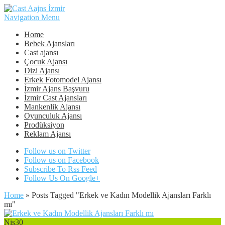
Navigation Menu
Home
Bebek Ajansları
Cast ajansı
Çocuk Ajansı
Dizi Ajansı
Erkek Fotomodel Ajansı
İzmir Ajans Başvuru
İzmir Cast Ajansları
Mankenlik Ajansı
Oyunculuk Ajansı
Prodüksiyon
Reklam Ajansı
Follow us on Twitter
Follow us on Facebook
Subscribe To Rss Feed
Follow Us On Google+
Home
»
Posts Tagged
"
Erkek ve Kadın Modellik Ajansları Farklı
mı"
Nis
30