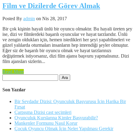
Film ve Dizilerde Görev Almak
Posted By
admin
on Nis 28, 2017
Bir çok kişinin hayali ünlü bir oyuncu olmaktır. Bu hayali üreten şey
ise, dizi ve filmlerdeki başarılı oyuncular ve hayat tarzlarıdır. Ünlü
ve zengin oldukları için, hemen istedikleri her şeyi yapabilmeleri ve
güzel yalılarda oturmaları insanların hep imrendiği şeyler olmuştur.
Eğer siz de başarılı bir oyuncu olmak ve hayat tarzlarınızı
değiştirmek istiyorsanız, dizi film ajansı başvuru yapmalısınız. Dizi
film ajansları sizlerin...
Read More
Arama:
Son Yazılar
Bir Sevdadır Dizisi: Oyunculuk Başvurusu İçin Harika Bir
Fırsat
Çarpışma Dizisi cast seçimleri
Oyunculuk Kurslarına Kimler Başvurabilir?
Mankenler Formunu Nasıl Korur
Çocuk Oyuncu Olmak İçin Neler Yapılması Gerekir