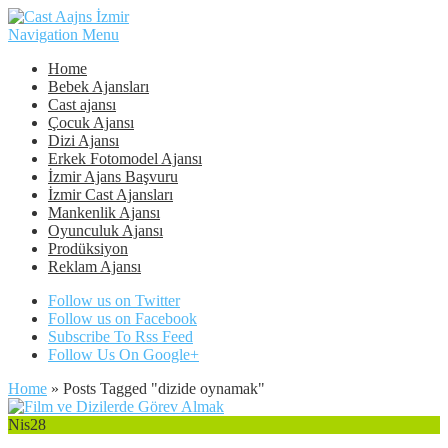
Navigation Menu
Home
Bebek Ajansları
Cast ajansı
Çocuk Ajansı
Dizi Ajansı
Erkek Fotomodel Ajansı
İzmir Ajans Başvuru
İzmir Cast Ajansları
Mankenlik Ajansı
Oyunculuk Ajansı
Prodüksiyon
Reklam Ajansı
Follow us on Twitter
Follow us on Facebook
Subscribe To Rss Feed
Follow Us On Google+
Home
»
Posts Tagged
"
dizide oynamak"
Nis
28