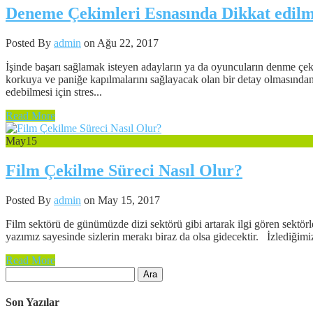
Deneme Çekimleri Esnasında Dikkat edilm
Posted By
admin
on Ağu 22, 2017
İşinde başarı sağlamak isteyen adayların ya da oyuncuların denme çekim
korkuya ve paniğe kapılmalarını sağlayacak olan bir detay olmasından
edebilmesi için stres...
Read More
May
15
Film Çekilme Süreci Nasıl Olur?
Posted By
admin
on May 15, 2017
Film sektörü de günümüzde dizi sektörü gibi artarak ilgi gören sektörle
yazımız sayesinde sizlerin merakı biraz da olsa gidecektir. İzlediğimiz
Read More
Arama:
Son Yazılar