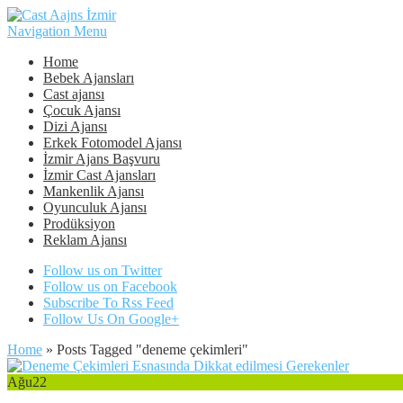
Navigation Menu
Home
Bebek Ajansları
Cast ajansı
Çocuk Ajansı
Dizi Ajansı
Erkek Fotomodel Ajansı
İzmir Ajans Başvuru
İzmir Cast Ajansları
Mankenlik Ajansı
Oyunculuk Ajansı
Prodüksiyon
Reklam Ajansı
Follow us on Twitter
Follow us on Facebook
Subscribe To Rss Feed
Follow Us On Google+
Home
»
Posts Tagged
"
deneme çekimleri"
Ağu
22