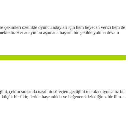
neme çekimleri özellikle oyuncu adayları için hem heyecan verici hem de
mektedir. Her adayın bu aşamada başarılı bir şekilde yoluna devam
iğini, çekim sırasında nasıl bir süreçten geçtiğini merak ediyorsanız bu
çük bir fikir, ileride hayranlıkla ve beğenerek izlediğiniz bir film...