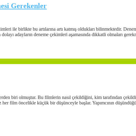
esi Gerekenler
leri ile birlikte bu artılarına artı katmış oldukları bilinmektedir. De
 dolayı adayların deneme çekimleri aşamasında dikkatli olmaları gerek
rden biri olmuştur. Bu filmlerin nasıl çekildiğini, kim tarafından çekild
 her film öncelikle küçük bir düşünceyle başlar. Yapımcının düşündüğü kü