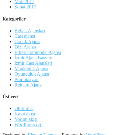
Mart 2017
Şubat 2017
Kategoriler
Bebek Ajansları
Cast ajansı
Çocuk Ajansı
Dizi Ajansı
Erkek Fotomodel Ajansı
İzmir Ajans Başvuru
İzmir Cast Ajansları
Mankenlik Ajansı
Oyunculuk Ajansı
Prodüksiyon
Reklam Ajansı
Üst veri
Oturum aç
Kayıt akışı
Yorum akışı
WordPress.org
Designed by
Elegant Themes
| Powered by
WordPress