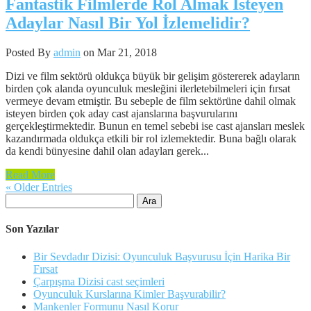
Fantastik Filmlerde Rol Almak İsteyen
Adaylar Nasıl Bir Yol İzlemelidir?
Posted By
admin
on Mar 21, 2018
Dizi ve film sektörü oldukça büyük bir gelişim göstererek adayların
birden çok alanda oyunculuk mesleğini ilerletebilmeleri için fırsat
vermeye devam etmiştir. Bu sebeple de film sektörüne dahil olmak
isteyen birden çok aday cast ajanslarına başvurularını
gerçekleştirmektedir. Bunun en temel sebebi ise cast ajansları meslek
kazandırmada oldukça etkili bir rol izlemektedir. Buna bağlı olarak
da kendi bünyesine dahil olan adayları gerek...
Read More
« Older Entries
Arama:
Son Yazılar
Bir Sevdadır Dizisi: Oyunculuk Başvurusu İçin Harika Bir
Fırsat
Çarpışma Dizisi cast seçimleri
Oyunculuk Kurslarına Kimler Başvurabilir?
Mankenler Formunu Nasıl Korur