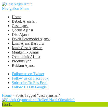
Navigation Menu
Home
Bebek Ajansları
Cast ajansı
Çocuk Ajansı
Dizi Ajansı
Erkek Fotomodel Ajansı
İzmir Ajans Başvuru
İzmir Cast Ajansları
Mankenlik Ajansı
Oyunculuk Ajansı
Prodüksiyon
Reklam Ajansı
Follow us on Twitter
Follow us on Facebook
Subscribe To Rss Feed
Follow Us On Google+
Home
»
Posts Tagged
"
cast ajansları"
Haz
11