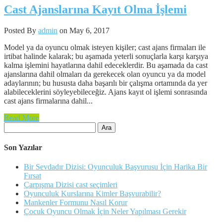
Cast Ajanslarına Kayıt Olma İşlemi
Posted By
admin
on May 6, 2017
Model ya da oyuncu olmak isteyen kişiler; cast ajans firmaları ile
irtibat halinde kalarak; bu aşamada yeterli sonuçlarla karşı karşıya
kalma işlemini hayatlarına dahil edeceklerdir. Bu aşamada da cast
ajanslarına dahil olmaları da gerekecek olan oyuncu ya da model
adaylarının; bu hususta daha başarılı bir çalışma ortamında da yer
alabileceklerini söyleyebileceğiz. Ajans kayıt ol işlemi sonrasında
cast ajans firmalarına dahil...
Read More
Arama:
Son Yazılar
Bir Sevdadır Dizisi: Oyunculuk Başvurusu İçin Harika Bir
Fırsat
Çarpışma Dizisi cast seçimleri
Oyunculuk Kurslarına Kimler Başvurabilir?
Mankenler Formunu Nasıl Korur
Çocuk Oyuncu Olmak İçin Neler Yapılması Gerekir