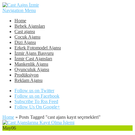
Navigation Menu
Home
Bebek Ajansları
Cast ajansı
Çocuk Ajansı
Dizi Ajansı
Erkek Fotomodel Ajansı
İzmir Ajans Başvuru
İzmir Cast Ajansları
Mankenlik Ajansı
Oyunculuk Ajansı
Prodüksiyon
Reklam Ajansı
Follow us on Twitter
Follow us on Facebook
Subscribe To Rss Feed
Follow Us On Google+
Home
»
Posts Tagged
"
cast ajans kayıt seçenekleri"
May
06