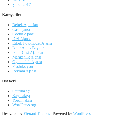
Şubat 2017
Kategoriler
Bebek Ajansları
Cast ajansı
Çocuk Ajansı
Dizi Ajansı
Erkek Fotomodel Ajansı
İzmir Ajans Başvuru
İzmir Cast Ajansları
Mankenlik Ajansı
Oyunculuk Ajansı
Prodüksiyon
Reklam Ajansı
Üst veri
Oturum aç
Kayıt akışı
Yorum akışı
WordPress.org
Designed by
Elegant Themes
| Powered by
WordPress