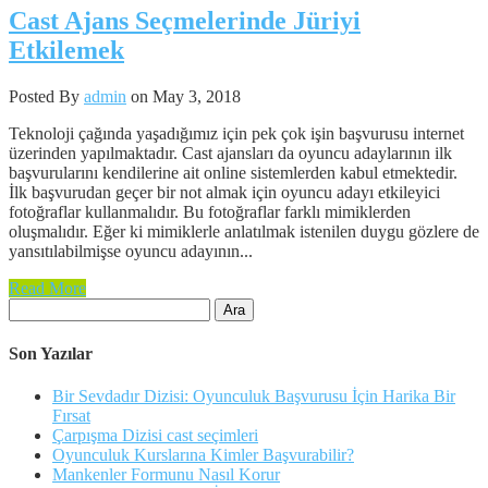
Cast Ajans Seçmelerinde Jüriyi
Etkilemek
Posted By
admin
on May 3, 2018
Teknoloji çağında yaşadığımız için pek çok işin başvurusu internet
üzerinden yapılmaktadır. Cast ajansları da oyuncu adaylarının ilk
başvurularını kendilerine ait online sistemlerden kabul etmektedir.
İlk başvurudan geçer bir not almak için oyuncu adayı etkileyici
fotoğraflar kullanmalıdır. Bu fotoğraflar farklı mimiklerden
oluşmalıdır. Eğer ki mimiklerle anlatılmak istenilen duygu gözlere de
yansıtılabilmişse oyuncu adayının...
Read More
Arama:
Son Yazılar
Bir Sevdadır Dizisi: Oyunculuk Başvurusu İçin Harika Bir
Fırsat
Çarpışma Dizisi cast seçimleri
Oyunculuk Kurslarına Kimler Başvurabilir?
Mankenler Formunu Nasıl Korur