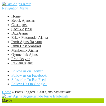
Navigation Menu
Home
Bebek Ajansları
Cast ajansı
Çocuk Ajansı
Dizi Ajansı
Erkek Fotomodel Ajansı
İzmir Ajans Başvuru
İzmir Cast Ajansları
Mankenlik Ajansı
Oyunculuk Ajansı
Prodüksiyon
Reklam Ajansı
Follow us on Twitter
Follow us on Facebook
Subscribe To Rss Feed
Follow Us On Google+
Home
»
Posts Tagged
"
Cast ajans başvuruları"
May
03