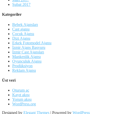
Şubat 2017
Kategoriler
Bebek Ajansları
Cast ajansı
Çocuk Ajansı
Dizi Ajansı
Erkek Fotomodel Ajansı
İzmir Ajans Başvuru
İzmir Cast Ajansları
Mankenlik Ajansı
Oyunculuk Ajansı
Prodüksiyon
Reklam Ajansı
Üst veri
Oturum aç
Kayıt akışı
Yorum akışı
WordPress.org
Designed by
Elegant Themes
| Powered by
WordPress