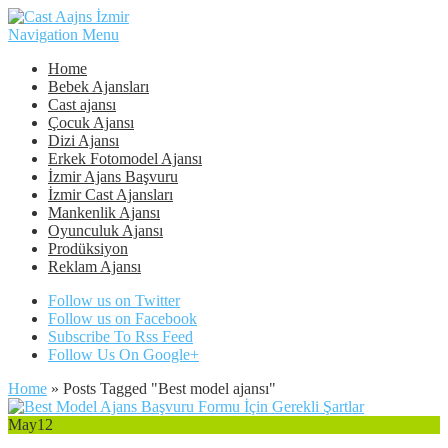
Navigation Menu
Home
Bebek Ajansları
Cast ajansı
Çocuk Ajansı
Dizi Ajansı
Erkek Fotomodel Ajansı
İzmir Ajans Başvuru
İzmir Cast Ajansları
Mankenlik Ajansı
Oyunculuk Ajansı
Prodüksiyon
Reklam Ajansı
Follow us on Twitter
Follow us on Facebook
Subscribe To Rss Feed
Follow Us On Google+
Home
»
Posts Tagged
"
Best model ajansı"
May
12