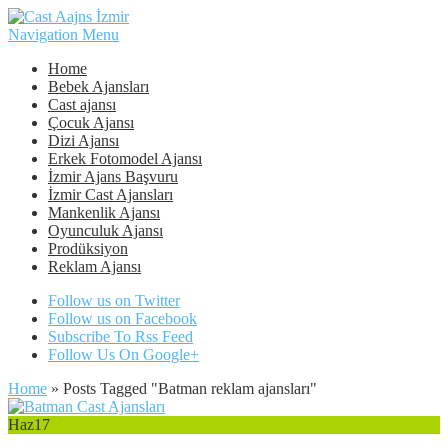
Navigation Menu
Home
Bebek Ajansları
Cast ajansı
Çocuk Ajansı
Dizi Ajansı
Erkek Fotomodel Ajansı
İzmir Ajans Başvuru
İzmir Cast Ajansları
Mankenlik Ajansı
Oyunculuk Ajansı
Prodüksiyon
Reklam Ajansı
Follow us on Twitter
Follow us on Facebook
Subscribe To Rss Feed
Follow Us On Google+
Home
»
Posts Tagged
"
Batman reklam ajansları"
Haz
17