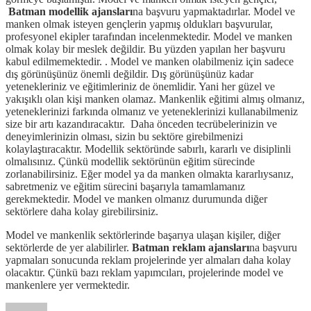
Batman modellik ajansları
na başvuru yapmaktadırlar. Model ve
manken olmak isteyen gençlerin yapmış oldukları başvurular,
profesyonel ekipler tarafından incelenmektedir. Model ve manken
olmak kolay bir meslek değildir. Bu yüzden yapılan her başvuru
kabul edilmemektedir. . Model ve manken olabilmeniz için sadece
dış görünüşünüz önemli değildir. Dış görünüşünüz kadar
yetenekleriniz ve eğitimleriniz de önemlidir. Yani her güzel ve
yakışıklı olan kişi manken olamaz. Mankenlik eğitimi almış olmanız,
yeteneklerinizi farkında olmanız ve yeteneklerinizi kullanabilmeniz
size bir artı kazandıracaktır. Daha önceden tecrübelerinizin ve
deneyimlerinizin olması, sizin bu sektöre girebilmenizi
kolaylaştıracaktır. Modellik sektöründe sabırlı, kararlı ve disiplinli
olmalısınız. Çünkü modellik sektörünün eğitim sürecinde
zorlanabilirsiniz. Eğer model ya da manken olmakta kararlıysanız,
sabretmeniz ve eğitim sürecini başarıyla tamamlamanız
gerekmektedir. Model ve manken olmanız durumunda diğer
sektörlere daha kolay girebilirsiniz.
Model ve mankenlik sektörlerinde başarıya ulaşan kişiler, diğer
sektörlerde de yer alabilirler.
Batman reklam ajansları
na başvuru
yapmaları sonucunda reklam projelerinde yer almaları daha kolay
olacaktır. Çünkü bazı reklam yapımcıları, projelerinde model ve
mankenlere yer vermektedir.