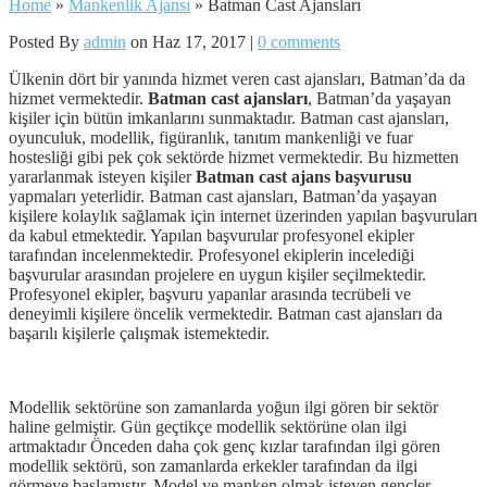
Home
»
Mankenlik Ajansı
»
Batman Cast Ajansları
Posted By
admin
on Haz 17, 2017 |
0 comments
Ülkenin dört bir yanında hizmet veren cast ajansları, Batman’da da
hizmet vermektedir.
Batman cast ajansları
, Batman’da yaşayan
kişiler için bütün imkanlarını sunmaktadır. Batman cast ajansları,
oyunculuk, modellik, figüranlık, tanıtım mankenliği ve fuar
hostesliği gibi pek çok sektörde hizmet vermektedir. Bu hizmetten
yararlanmak isteyen kişiler
Batman cast ajans başvurusu
yapmaları yeterlidir. Batman cast ajansları, Batman’da yaşayan
kişilere kolaylık sağlamak için internet üzerinden yapılan başvuruları
da kabul etmektedir. Yapılan başvurular profesyonel ekipler
tarafından incelenmektedir. Profesyonel ekiplerin incelediği
başvurular arasından projelere en uygun kişiler seçilmektedir.
Profesyonel ekipler, başvuru yapanlar arasında tecrübeli ve
deneyimli kişilere öncelik vermektedir. Batman cast ajansları da
başarılı kişilerle çalışmak istemektedir.
Modellik sektörüne son zamanlarda yoğun ilgi gören bir sektör
haline gelmiştir. Gün geçtikçe modellik sektörüne olan ilgi
artmaktadır Önceden daha çok genç kızlar tarafından ilgi gören
modellik sektörü, son zamanlarda erkekler tarafından da ilgi
görmeye başlamıştır. Model ve manken olmak isteyen gençler,