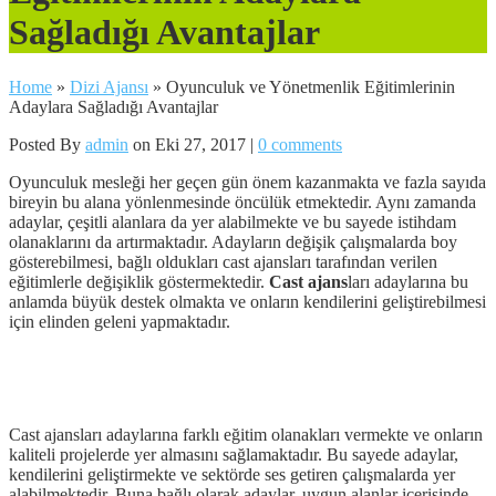
Sağladığı Avantajlar
Home
»
Dizi Ajansı
»
Oyunculuk ve Yönetmenlik Eğitimlerinin
Adaylara Sağladığı Avantajlar
Posted By
admin
on Eki 27, 2017 |
0 comments
Oyunculuk mesleği her geçen gün önem kazanmakta ve fazla sayıda
bireyin bu alana yönlenmesinde öncülük etmektedir. Aynı zamanda
adaylar, çeşitli alanlara da yer alabilmekte ve bu sayede istihdam
olanaklarını da artırmaktadır. Adayların değişik çalışmalarda boy
gösterebilmesi, bağlı oldukları cast ajansları tarafından verilen
eğitimlerle değişiklik göstermektedir.
Cast ajans
ları adaylarına bu
anlamda büyük destek olmakta ve onların kendilerini geliştirebilmesi
için elinden geleni yapmaktadır.
Cast ajansları adaylarına farklı eğitim olanakları vermekte ve onların
kaliteli projelerde yer almasını sağlamaktadır. Bu sayede adaylar,
kendilerini geliştirmekte ve sektörde ses getiren çalışmalarda yer
alabilmektedir. Buna bağlı olarak adaylar, uygun alanlar içerisinde