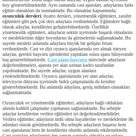
boy gösterebilmektedir. Aynı zamanda cast ajansları, adaylarına farkı
eğitim olanakları da sunmaktadır. Bu olanaklar kapsamında;
oyunculuk dersleri
, tiyatro dersleri, yönetmenlik eğitimleri, zarafet
eğitimleri gibi pek çok ders adaylara verilmektedir. Eğitimlere bağlı
olarak adaylar, kendilerini geliştirebilmektedir. Özellikle
yönetmenlik eğitimleri, adayların sektör içerisinde başarılı olmalarını
ve mesleklerinin diğer boyutlarını da görmelerini sağlamaktadır. Bu
sayede mesleki anlamda adaylara büyük bir gelişim fırsatı
verilmektedir. Cast ve dizi oyuncu ajanslarında yer almak isteyen
adaylar, gerekli başvuru işlemlerini yaptıktan sonra ajans bünyesinde
baş gösterebilmektedir.
Cast ajans başvuru
sürecinde adayların
değerlendirmeleri, ajansta yer alan uzman kadro tarafından
yapılmaktadır. Bu sayede adaylar, uygun alanlara
yönlendirilmektedir. Oyuncu ajanslarında yer alan adaylar,
televizyon dünyası içerisinde farklı çalışmalarda da kendini
gösterebilmektedir. Bu anlamda adaylara, geniş istihdam olanakları
sağlanmaktadır.
Oyunculuk ve yönetmenlik eğitimleri, adayların bağlı oldukları
alanda kaliteli çalışmalar yapmasını sağlamaktadır. Bu sebeple
adaylar kendilerine verilen eğitimleri iyi değerlendirmelidirler.
Verilen eğitimler, adayların ünlü olma hayallerine ve mesleklerine ilk
adımları olarak görülmektedir. Bu sebeple adayların başarısı hem
cast ajanslarını hem de kendilerini olumlu anlamda etkilemektedir.
Cast ajansları adaylarının her zaman yanında olmakta ve onlara