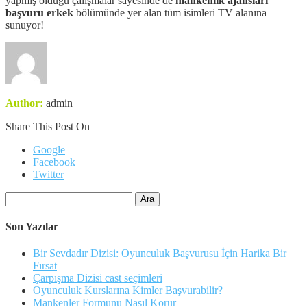
yapmış olduğu çalışmalar sayesinde de
mankenlik ajansları
başvuru erkek
bölümünde yer alan tüm isimleri TV alanına
sunuyor!
Author:
admin
Share This Post On
Google
Facebook
Twitter
Arama:
Son Yazılar
Bir Sevdadır Dizisi: Oyunculuk Başvurusu İçin Harika Bir
Fırsat
Çarpışma Dizisi cast seçimleri
Oyunculuk Kurslarına Kimler Başvurabilir?
Mankenler Formunu Nasıl Korur