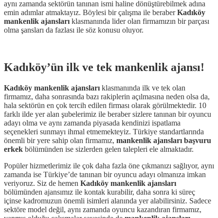
aynı zamanda sektörün tanınan ismi haline dönüştürebilmek adına
emin adımlar atmaktayız. Böylesi bir çalışma ile beraber
Kadıköy
mankenlik ajansları
klasmanında lider olan firmamızın bir parçası
olma şansları da fazlası ile söz konusu oluyor.
Kadıköy’ün ilk ve tek mankenlik ajansı!
Kadıköy mankenlik ajansları
klasmanında ilk ve tek olan
firmamız, daha sonrasında bazı rakiplerin açılmasına neden olsa da,
hala sektörün en çok tercih edilen firması olarak görülmektedir. 10
farklı ilde yer alan şubelerimiz ile beraber sizlere tanınan bir oyuncu
adayı olma ve aynı zamanda piyasada kendinizi ispatlama
seçenekleri sunmayı ihmal etmemekteyiz. Türkiye standartlarında
önemli bir yere sahip olan firmamız,
mankenlik ajansları başvuru
erkek
bölümünden ise sizlerden gelen talepleri ele almaktadır.
Popüler hizmetlerimiz ile çok daha fazla öne çıkmanızı sağlıyor, aynı
zamanda ise Türkiye’de tanınan bir oyuncu adayı olmanıza imkan
veriyoruz. Siz de hemen
Kadıköy mankenlik ajansları
bölümünden ajansımız ile kontak kurabilir, daha sonra ki süreç
içinse kadromuzun önemli isimleri alanında yer alabilirsiniz. Sadece
sektöre model değil, aynı zamanda oyuncu kazandıran firmamız,