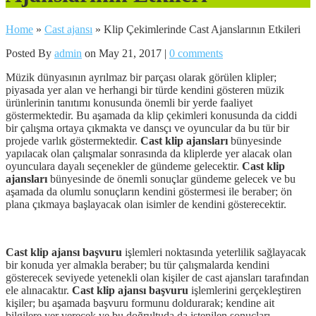
Home
»
Cast ajansı
»
Klip Çekimlerinde Cast Ajanslarının Etkileri
Posted By
admin
on May 21, 2017 |
0 comments
Müzik dünyasının ayrılmaz bir parçası olarak görülen klipler;
piyasada yer alan ve herhangi bir türde kendini gösteren müzik
ürünlerinin tanıtımı konusunda önemli bir yerde faaliyet
göstermektedir. Bu aşamada da klip çekimleri konusunda da ciddi
bir çalışma ortaya çıkmakta ve dansçı ve oyuncular da bu tür bir
projede varlık göstermektedir.
Cast klip ajansları
bünyesinde
yapılacak olan çalışmalar sonrasında da kliplerde yer alacak olan
oyunculara dayalı seçenekler de gündeme gelecektir.
Cast klip
ajansları
bünyesinde de önemli sonuçlar gündeme gelecek ve bu
aşamada da olumlu sonuçların kendini göstermesi ile beraber; ön
plana çıkmaya başlayacak olan isimler de kendini gösterecektir.
Cast klip ajansı başvuru
işlemleri noktasında yeterlilik sağlayacak
bir konuda yer almakla beraber; bu tür çalışmalarda kendini
gösterecek seviyede yetenekli olan kişiler de cast ajansları tarafından
ele alınacaktır.
Cast klip ajansı başvuru
işlemlerini gerçekleştiren
kişiler; bu aşamada başvuru formunu doldurarak; kendine ait
bilgilere yer verecek ve bu doğrultuda da istenilen sonuçları