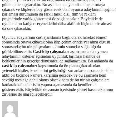
gündemine taşıyacaktır. Bu aşamada da yeterli sonuçlar ortaya
çıkacak ve kliplerde boy gösterecek olan oyuncu adaylarının ışığının
parlaması durumunda da farklı farklı dizi, film ve reklam
projelerinde varlık göstermesi de sağlanacaktır. Böylelikle de
oyuncuların kariyer seçeneklerini daha aktif bir biçimde ele alması
da öne çıkacaktır.
Oyuncu adaylarının cast ajanslarına bağlı olarak hareket etmesi
sonrasında ortaya çıkacak olan klip çekimlerinde yer alma olgusu
sonrasında; bu tür çalışmaların olumlu sonuçlar sağladığı da
görülebilinecektir.
Cast klip çalışmaları
aşamasında da oyuncu
adaylarının kriterler açısından uygunluk taşıması halinde de
beklentilerinin gerçeğe dönüşmesi de sağlanacaktır. Bu anlamda da
cast klip çalışmaları
kapsamında da ön plana çıkacak olan
yetenekli kişiler; kendilerini geliştirdiği zamanlardan sonra da daha
aktif bir biçimde kamera karşısına geçecek ve bu aşamada hem
sevdiği mesleğe dahil olmuş olacak hem de bu tür bir çalışmalara
katılarak kalıcı bir isim yapma aşamasında da kendilerini
gösterecektir. Böylelikle de zaman içerisinde şöhret basamaklarının
zirvesine de ulaşabileceklerdir.