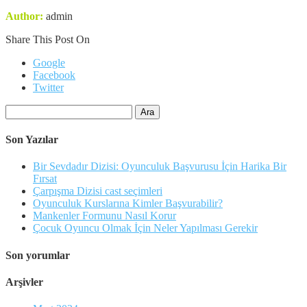
Author:
admin
Share This Post On
Google
Facebook
Twitter
Arama:
Son Yazılar
Bir Sevdadır Dizisi: Oyunculuk Başvurusu İçin Harika Bir
Fırsat
Çarpışma Dizisi cast seçimleri
Oyunculuk Kurslarına Kimler Başvurabilir?
Mankenler Formunu Nasıl Korur
Çocuk Oyuncu Olmak İçin Neler Yapılması Gerekir
Son yorumlar
Arşivler