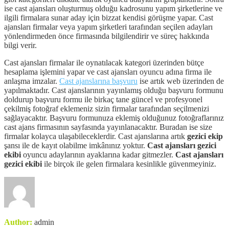
ise cast ajansları oluşturmuş olduğu kadrosunu yapım şirketlerine ve
ilgili firmalara sunar aday için bizzat kendisi görüşme yapar. Cast
ajansları firmalar veya yapım şirketleri tarafından seçilen adayları
yönlendirmeden önce firmasında bilgilendirir ve süreç hakkında
bilgi verir.
Cast ajansları firmalar ile oynatılacak kategori üzerinden bütçe
hesaplama işlemini yapar ve cast ajansları oyuncu adına firma ile
anlaşma imzalar.
Cast ajanslarına başvuru
ise artık web üzerinden de
yapılmaktadır. Cast ajanslarının yayınlamış olduğu başvuru formunu
doldurup başvuru formu ile birkaç tane güncel ve profesyonel
çekilmiş fotoğraf eklemeniz sizin firmalar tarafından seçilmenizi
sağlayacaktır. Başvuru formunuza eklemiş olduğunuz fotoğraflarınız
cast ajans firmasının sayfasında yayınlanacaktır. Buradan ise size
firmalar kolayca ulaşabileceklerdir. Cast ajanslarına artık
gezici ekip
şansı ile de kayıt olabilme imkânınız yoktur.
Cast ajansları gezici
ekibi
oyuncu adaylarının ayaklarına kadar gitmezler.
Cast ajansları
gezici ekibi
ile birçok ile gelen firmalara kesinlikle güvenmeyiniz.
Author:
admin