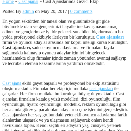
Home
»
Cast ajansı
»
Cast Ajanslarında Gezici Ekip
Posted By
admin
on May 20, 2017 |
0 comments
En yoğun sektörden bir tanesi olan ve günümüzde git gide
büyümekte olan ve gençlerimizi hayallerine kavuşmasını amaç
edinen ve gençlerimize iyi bir gelecek sunabilen hiç durmadan bu
yolda profesyonel ekibiyle ilerleyen bir kuruluştur.
Cast ajansları
firma ve oyuncu adaylar arasında bir köprü niteliği kuran kuruluştur.
Cast ajansları,
sadece oyuncu adaylarına ve firmalara fayda
sağlamakla kalmayıp oyuncu adaylar için iyi bir gelecek
hazırlamakta olup firmalar içinde zaman yönünden avantaj sağlayıp
ve tecrübeli eleman kazanmalarına yardımcı olmaktadır.
Cast ajans
ekibi gayet başarılı ve profesyonel bir ekip statüsünü
oluşturmaktadır. Firmalar her ekip için mutlaka
cast ajansları
ile
çalışırlar. Her firma mutlaka bu kuruluşa ihtiyaç duymaktadır. Cast
ajansları firmalara katalog yüzü modelleri, dizi oyunculuğu, film
oyunculuğu, tiyatro oyunculuğu, modellik, reklam oyunculuğu gibi
her alanda görev yapacak olan adayları seçme işlemini gerçekleştirir.
Cast ajansları her yaş grubundaki yetenekli oyuncu adaylarına farklı
alanlardan ulaşarak ve ya ulaşmasını sağlayarak onları kendi
havuzunda toplar. Kendi seçtikleri adayları yaş, cinsiyet, yetenek
gibi kategorileri dikkate alarak oyuncu adaylarını gruplandırır. Sonra