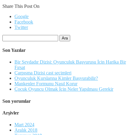
Share This Post On
Google
Facebook
Twitter
Arama:
Son Yazılar
Bir Sevdadır Dizisi: Oyunculuk Başvurusu İçin Harika Bir
Fırsat
Çarpışma Dizisi cast seçimleri
Oyunculuk Kurslarına Kimler Başvurabilir?
Mankenler Formunu Nasıl Korur
Çocuk Oyuncu Olmak İçin Neler Yapılması Gerekir
Son yorumlar
Arşivler
Mart 2024
Aralık 2018