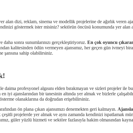
 yer alan dizi, reklam, sinema ve modellik projelerine de ağırlık veren a
endinizi göstermek ister misiniz? sektörün öncüsü konumunda yer alan a
 ve daha sonra sunumlarınızı gerçekleştiriyoruz.
En çok oyuncu çıkaran
ısından kalitesinden ödün vermeyen ajansımız, her geçen gün ivmeyi bir
e şansına sahip olabilirsiniz.
k!
le daima profesyonel algısını elden bırakmayan ve sizleri projeler ile 
 en iyi ajanslarından bir tanesinin altında yer almak ve bizlerle çalışa
 gösterme olanaklarına da doğrudan erişebilirsiniz.
tarafından ön plana çıkan ajansımızı denemekten geri kalmayın.
Ajansla
k çeşitli projelerde yer almak ve aynı zamanda kendinizi ispatlamak müm
ımız, güler yüzlü hizmeti ve sektöre fazlasıyla hakim olmasından kayn