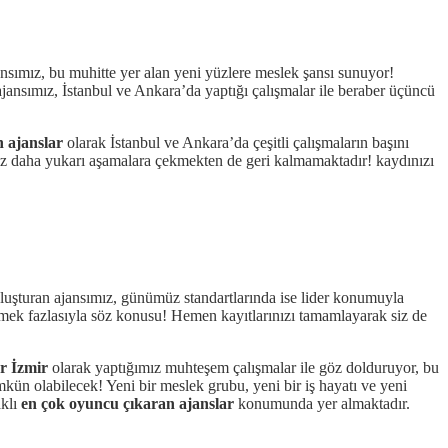
jansımız, bu muhitte yer alan yeni yüzlere meslek şansı sunuyor!
jansımız, İstanbul ve Ankara’da yaptığı çalışmalar ile beraber üçüncü
 ajanslar
olarak İstanbul ve Ankara’da çeşitli çalışmaların başını
az daha yukarı aşamalara çekmekten de geri kalmamaktadır! kaydınızı
buluşturan ajansımız, günümüz standartlarında ise lider konumuyla
bilmek fazlasıyla söz konusu! Hemen kayıtlarınızı tamamlayarak siz de
r İzmir
olarak yaptığımız muhteşem çalışmalar ile göz dolduruyor, bu
kün olabilecek! Yeni bir meslek grubu, yeni bir iş hayatı ve yeni
aklı
en çok oyuncu çıkaran ajanslar
konumunda yer almaktadır.