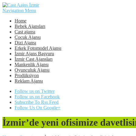
Navigation Menu
Home
Bebek Ajansları
Cast ajansı
Çocuk Ajansı
Dizi Ajansı
Erkek Fotomodel Ajansı
İzmir Ajans Başvuru
İzmir Cast Ajansları
Mankenlik Ajansı
Oyunculuk Ajansı
Prodüksiyon
Reklam Ajansı
Follow us on Twitter
Follow us on Facebook
Subscribe To Rss Feed
Follow Us On Google+
İzmir’de yeni ofisimize davetlisi