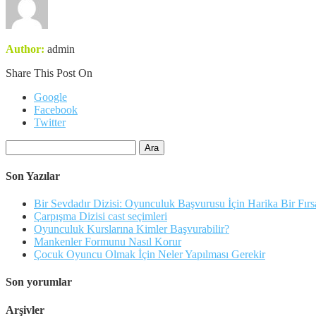
Author:
admin
Share This Post On
Google
Facebook
Twitter
Arama:
Son Yazılar
Bir Sevdadır Dizisi: Oyunculuk Başvurusu İçin Harika Bir Fırs
Çarpışma Dizisi cast seçimleri
Oyunculuk Kurslarına Kimler Başvurabilir?
Mankenler Formunu Nasıl Korur
Çocuk Oyuncu Olmak İçin Neler Yapılması Gerekir
Son yorumlar
Arşivler