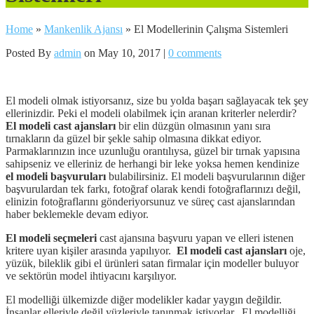
Home
»
Mankenlik Ajansı
»
El Modellerinin Çalışma Sistemleri
Posted By
admin
on May 10, 2017 |
0 comments
El modeli olmak istiyorsanız, size bu yolda başarı sağlayacak tek şey
ellerinizdir. Peki el modeli olabilmek için aranan kriterler nelerdir?
El modeli cast ajansları
bir elin düzgün olmasının yanı sıra
tırnakların da güzel bir şekle sahip olmasına dikkat ediyor.
Parmaklarınızın ince uzunluğu orantılıysa, güzel bir tırnak yapısına
sahipseniz ve elleriniz de herhangi bir leke yoksa hemen kendinize
el modeli başvuruları
bulabilirsiniz. El modeli başvurularının diğer
başvurulardan tek farkı, fotoğraf olarak kendi fotoğraflarınızı değil,
elinizin fotoğraflarını gönderiyorsunuz ve süreç cast ajanslarından
haber beklemekle devam ediyor.
El modeli seçmeleri
cast ajansına başvuru yapan ve elleri istenen
kritere uyan kişiler arasında yapılıyor.
El modeli cast ajansları
oje,
yüzük, bileklik gibi el ürünleri satan firmalar için modeller buluyor
ve sektörün model ihtiyacını karşılıyor.
El modelliği ülkemizde diğer modelikler kadar yaygın değildir.
İnsanlar elleriyle değil yüzleriyle tanınmak istiyorlar. El modelliği