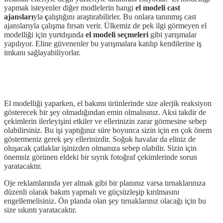
yapmak isteyenler diğer modlelerin hangi
el modeli cast
ajansları
yla
ç
alıştığını araştırabilirler. Bu onlara tanınmış cast
ajanslarıyla çalışma fırsatı verir. Ülkemiz de pek ilgi görmeyen el
modelliği için yurtdışında
el modeli seçmeleri
gibi yarışmalar
yapılıyor. Eline güvenenler bu yarışmalara katılıp kendilerine iş
imkanı sağlayabiliyorlar.
El modelliği yaparken, el bakımı ürünlerinde size alerjik reaksiyon
gösterecek bir şey olmadığından emin olmalısınız. Aksi takdir de
çekimlerin ilerleyişini etkiler ve ellerinizin zarar görmesine sebep
olabilirsiniz. Bu işi yaptığınız süre boyunca sizin için en çok önem
göstermeniz gerek şey ellerinizdir. Soğuk havalar da eliniz de
oluşacak çatlaklar işinizden olmanıza sebep olabilir. Sizin için
önemsiz görünen eldeki bir sıyrık fotoğraf çekimlerinde sorun
yaratacaktır.
Oje reklamlarında yer almak gibi bir planınız varsa tırnaklarınıza
düzenli olarak bakım yapmalı ve güçsüzleşip kırılmasını
engellemelisiniz. Ön planda olan şey tırnaklarınız olacağı için bu
size sıkıntı yaratacaktır.