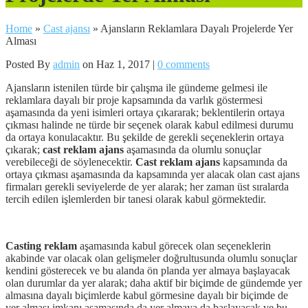
Home
»
Cast ajansı
»
Ajansların Reklamlara Dayalı Projelerde Yer
Alması
Posted By
admin
on Haz 1, 2017 |
0 comments
Ajansların istenilen türde bir çalışma ile gündeme gelmesi ile
reklamlara dayalı bir proje kapsamında da varlık göstermesi
aşamasında da yeni isimleri ortaya çıkararak; beklentilerin ortaya
çıkması halinde ne türde bir seçenek olarak kabul edilmesi durumu
da ortaya konulacaktır. Bu şekilde de gerekli seçeneklerin ortaya
çıkarak;
cast reklam ajans
aşamasında da olumlu sonuçlar
verebileceği de söylenecektir.
Cast reklam ajans
kapsamında da
ortaya çıkması aşamasında da kapsamında yer alacak olan cast ajans
firmaları gerekli seviyelerde de yer alarak; her zaman üst sıralarda
tercih edilen işlemlerden bir tanesi olarak kabul görmektedir.
Casting reklam
aşamasında kabul görecek olan seçeneklerin
akabinde var olacak olan gelişmeler doğrultusunda olumlu sonuçlar
kendini gösterecek ve bu alanda ön planda yer almaya başlayacak
olan durumlar da yer alarak; daha aktif bir biçimde de gündemde yer
almasına dayalı biçimlerde kabul görmesine dayalı bir biçimde de
yer alması imkanı aşamasında da yer almaya da başlayacak ve bu