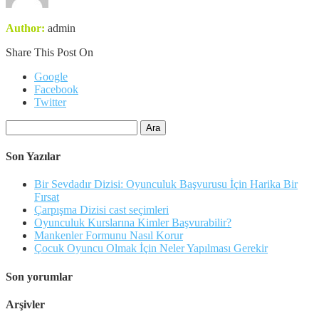
Author:
admin
Share This Post On
Google
Facebook
Twitter
Arama:
Son Yazılar
Bir Sevdadır Dizisi: Oyunculuk Başvurusu İçin Harika Bir
Fırsat
Çarpışma Dizisi cast seçimleri
Oyunculuk Kurslarına Kimler Başvurabilir?
Mankenler Formunu Nasıl Korur
Çocuk Oyuncu Olmak İçin Neler Yapılması Gerekir
Son yorumlar
Arşivler