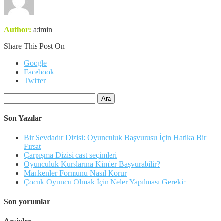
Author:
admin
Share This Post On
Google
Facebook
Twitter
Arama:
Son Yazılar
Bir Sevdadır Dizisi: Oyunculuk Başvurusu İçin Harika Bir
Fırsat
Çarpışma Dizisi cast seçimleri
Oyunculuk Kurslarına Kimler Başvurabilir?
Mankenler Formunu Nasıl Korur
Çocuk Oyuncu Olmak İçin Neler Yapılması Gerekir
Son yorumlar
Arşivler