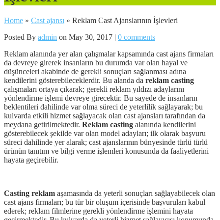
Home
»
Cast ajansı
»
Reklam Cast Ajanslarının İşlevleri
Posted By
admin
on May 30, 2017 |
0 comments
Reklam alanında yer alan çalışmalar kapsamında cast ajans firmaları
da devreye girerek insanların bu durumda var olan hayal ve
düşünceleri akabinde de gerekli sonuçları sağlanması adına
kendilerini gösterebileceklerdir. Bu alanda da
reklam casting
çalışmaları ortaya çıkarak; gerekli reklam yıldızı adaylarını
yönlendirme işlemi devreye girecektir. Bu sayede de insanların
beklentileri dahilinde var olma süreci de yeterlilik sağlayarak; bu
kulvarda etkili hizmet sağlayacak olan cast ajansları tarafından da
meydana getirilmektedir.
Reklam casting
alanında kendilerini
gösterebilecek şekilde var olan model adayları; ilk olarak başvuru
süreci dahilinde yer alarak; cast ajanslarının bünyesinde türlü türlü
ürünün tanıtım ve bilgi verme işlemleri konusunda da faaliyetlerini
hayata geçirebilir.
Casting reklam
aşamasında da yeterli sonuçları sağlayabilecek olan
cast ajans firmaları; bu tür bir oluşum içerisinde başvuruları kabul
ederek; reklam filmlerine gerekli yönlendirme işlemini hayata
geçirmektedir. Bu kulvarda da yeterli hizmet sağlayıcısı konumunda