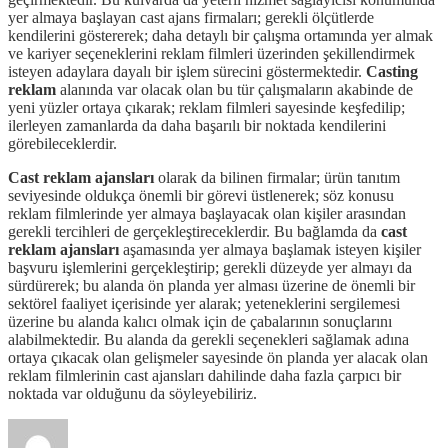
yer almaya başlayan cast ajans firmaları; gerekli ölçütlerde
kendilerini göstererek; daha detaylı bir çalışma ortamında yer almak
ve kariyer seçeneklerini reklam filmleri üzerinden şekillendirmek
isteyen adaylara dayalı bir işlem sürecini göstermektedir.
Casting
reklam
alanında var olacak olan bu tür çalışmaların akabinde de
yeni yüzler ortaya çıkarak; reklam filmleri sayesinde keşfedilip;
ilerleyen zamanlarda da daha başarılı bir noktada kendilerini
görebileceklerdir.
Cast reklam ajansları
olarak da bilinen firmalar; ürün tanıtım
seviyesinde oldukça önemli bir görevi üstlenerek; söz konusu
reklam filmlerinde yer almaya başlayacak olan kişiler arasından
gerekli tercihleri de gerçekleştireceklerdir. Bu bağlamda da
cast
reklam ajansları
aşamasında yer almaya başlamak isteyen kişiler
başvuru işlemlerini gerçekleştirip; gerekli düzeyde yer almayı da
sürdürerek; bu alanda ön planda yer alması üzerine de önemli bir
sektörel faaliyet içerisinde yer alarak; yeteneklerini sergilemesi
üzerine bu alanda kalıcı olmak için de çabalarının sonuçlarını
alabilmektedir. Bu alanda da gerekli seçenekleri sağlamak adına
ortaya çıkacak olan gelişmeler sayesinde ön planda yer alacak olan
reklam filmlerinin cast ajansları dahilinde daha fazla çarpıcı bir
noktada var olduğunu da söyleyebiliriz.