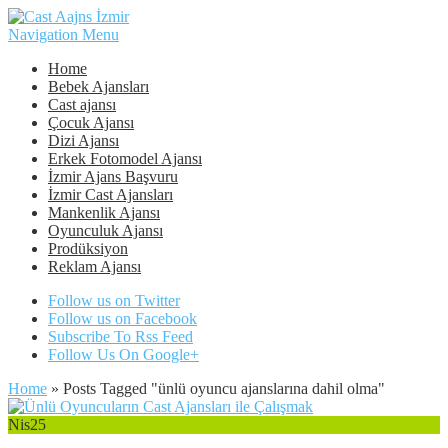
Navigation Menu
Home
Bebek Ajansları
Cast ajansı
Çocuk Ajansı
Dizi Ajansı
Erkek Fotomodel Ajansı
İzmir Ajans Başvuru
İzmir Cast Ajansları
Mankenlik Ajansı
Oyunculuk Ajansı
Prodüksiyon
Reklam Ajansı
Follow us on Twitter
Follow us on Facebook
Subscribe To Rss Feed
Follow Us On Google+
Home
»
Posts Tagged
"
ünlü oyuncu ajanslarına dahil olma"
Nis
25