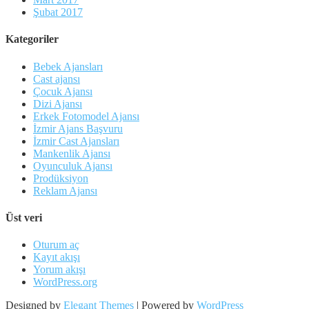
Şubat 2017
Kategoriler
Bebek Ajansları
Cast ajansı
Çocuk Ajansı
Dizi Ajansı
Erkek Fotomodel Ajansı
İzmir Ajans Başvuru
İzmir Cast Ajansları
Mankenlik Ajansı
Oyunculuk Ajansı
Prodüksiyon
Reklam Ajansı
Üst veri
Oturum aç
Kayıt akışı
Yorum akışı
WordPress.org
Designed by
Elegant Themes
| Powered by
WordPress