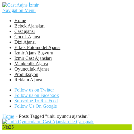
Navigation Menu
Home
Bebek Ajansları
Cast ajansı
Çocuk Ajansı
Dizi Ajansı
Erkek Fotomodel Ajansı
İzmir Ajans Başvuru
İzmir Cast Ajansları
Mankenlik Ajansı
Oyunculuk Ajansı
Prodüksiyon
Reklam Ajansı
Follow us on Twitter
Follow us on Facebook
Subscribe To Rss Feed
Follow Us On Google+
Home
»
Posts Tagged
"
ünlü oyuncu ajansları"
Nis
25