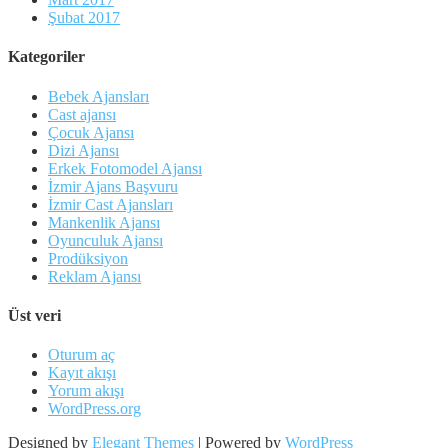
Şubat 2017
Kategoriler
Bebek Ajansları
Cast ajansı
Çocuk Ajansı
Dizi Ajansı
Erkek Fotomodel Ajansı
İzmir Ajans Başvuru
İzmir Cast Ajansları
Mankenlik Ajansı
Oyunculuk Ajansı
Prodüksiyon
Reklam Ajansı
Üst veri
Oturum aç
Kayıt akışı
Yorum akışı
WordPress.org
Designed by
Elegant Themes
| Powered by
WordPress