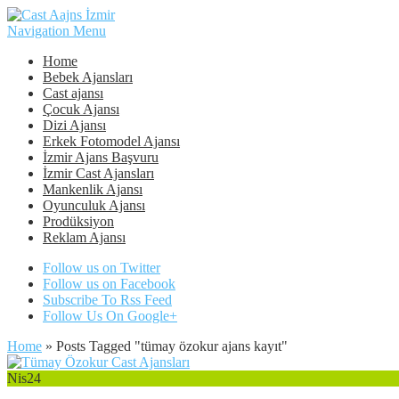
Navigation Menu
Home
Bebek Ajansları
Cast ajansı
Çocuk Ajansı
Dizi Ajansı
Erkek Fotomodel Ajansı
İzmir Ajans Başvuru
İzmir Cast Ajansları
Mankenlik Ajansı
Oyunculuk Ajansı
Prodüksiyon
Reklam Ajansı
Follow us on Twitter
Follow us on Facebook
Subscribe To Rss Feed
Follow Us On Google+
Home
»
Posts Tagged
"
tümay özokur ajans kayıt"
Nis
24