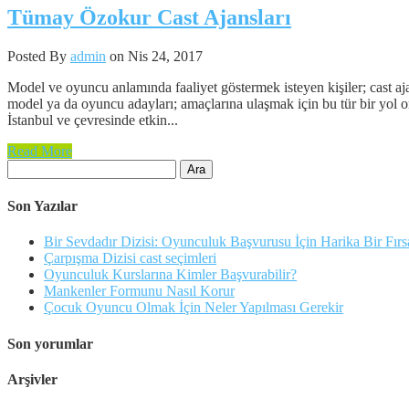
Tümay Özokur Cast Ajansları
Posted By
admin
on Nis 24, 2017
Model ve oyuncu anlamında faaliyet göstermek isteyen kişiler; cast aj
model ya da oyuncu adayları; amaçlarına ulaşmak için bu tür bir yol
İstanbul ve çevresinde etkin...
Read More
Arama:
Son Yazılar
Bir Sevdadır Dizisi: Oyunculuk Başvurusu İçin Harika Bir Fırs
Çarpışma Dizisi cast seçimleri
Oyunculuk Kurslarına Kimler Başvurabilir?
Mankenler Formunu Nasıl Korur
Çocuk Oyuncu Olmak İçin Neler Yapılması Gerekir
Son yorumlar
Arşivler