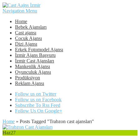
Navigation Menu
Home
Bebek Ajansları
Cast ajansı
Çocuk Ajansı
Dizi Ajansı
Erkek Fotomodel Ajansı
İzmir Ajans Başvuru
İzmir Cast Ajansları
Mankenlik Ajansı
Oyunculuk Ajansı
Prodüksiyon
Reklam Ajansı
Follow us on Twitter
Follow us on Facebook
Subscribe To Rss Feed
Follow Us On Google+
Home
»
Posts Tagged
"
Trabzon cast ajansları"
Haz
27