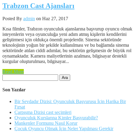
Trabzon Cast Ajansları
Posted By
admin
on Haz 27, 2017
Kısa filmler, Trabzon oyunculuk ajanslarına başvurup oyuncu olmak
isteyenlerin veya oyunculuğa yeni adım atmış kişilerin kendilerini
geliştirmesi için oldukça önemli projelerdir. Sinema sektöründe
teknolojinin yoğun bir şekilde kullanılması ve bu bağlamda sinema
sektöründe atılan ciddi adımlar, bu sektörün gelişmesin de büyük rol
oynamaktadır. Kamera maliyetlerinin azalması, bilgisayar destekli
kurgular oluşturulması, bilgisayar...
Read More
Arama:
Son Yazılar
Bir Sevdadır Dizisi: Oyunculuk Başvurusu İçin Harika Bir
Fırsat
Çarpışma Dizisi cast seçimleri
Oyunculuk Kurslarına Kimler Başvurabilir?
Mankenler Formunu Nasıl Korur
Çocuk Oyuncu Olmak İçin Neler Yapılması Gerekir